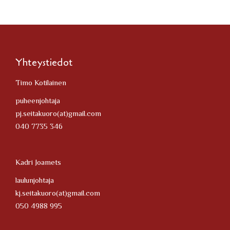
Yhteystiedot
Timo Kotilainen
puheenjohtaja
pj.seitakuoro(at)gmail.com
040 7735 346
Kadri Joamets
laulunjohtaja
kj.seitakuoro(at)gmail.com
050 4988 995