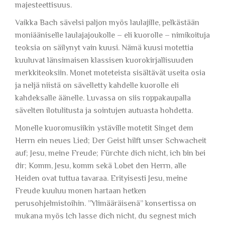
majesteettisuus.
Vaikka Bach sävelsi paljon myös laulajille, pelkästään
moniääniselle laulajajoukolle – eli kuorolle – nimikoituja
teoksia on säilynyt vain kuusi. Nämä kuusi motettia
kuuluvat länsimaisen klassisen kuorokirjallisuuden
merkkiteoksiin. Monet moteteista sisältävät useita osia
ja neljä niistä on sävelletty kahdelle kuorolle eli
kahdeksalle äänelle. Luvassa on siis roppakaupalla
sävelten ilotulitusta ja sointujen autuasta hohdetta.
Monelle kuoromusiikin ystäville motetit Singet dem
Herrn ein neues Lied; Der Geist hilft unser Schwacheit
auf; Jesu, meine Freude; Fürchte dich nicht, ich bin bei
dir; Komm, Jesu, komm sekä Lobet den Herrn, alle
Heiden ovat tuttua tavaraa. Erityisesti Jesu, meine
Freude kuuluu monen hartaan hetken
perusohjelmistoihin. ”Ylimääräisenä” konsertissa on
mukana myös Ich lasse dich nicht, du segnest mich