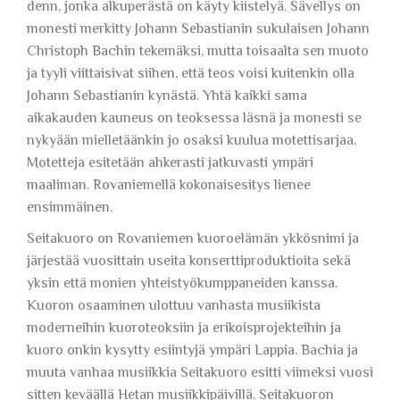
denn, jonka alkuperästä on käyty kiistelyä. Sävellys on
monesti merkitty Johann Sebastianin sukulaisen Johann
Christoph Bachin tekemäksi, mutta toisaalta sen muoto
ja tyyli viittaisivat siihen, että teos voisi kuitenkin olla
Johann Sebastianin kynästä. Yhtä kaikki sama
aikakauden kauneus on teoksessa läsnä ja monesti se
nykyään mielletäänkin jo osaksi kuulua motettisarjaa.
Motetteja esitetään ahkerasti jatkuvasti ympäri
maaliman. Rovaniemellä kokonaisesitys lienee
ensimmäinen.
Seitakuoro on Rovaniemen kuoroelämän ykkösnimi ja
järjestää vuosittain useita konserttiproduktioita sekä
yksin että monien yhteistyökumppaneiden kanssa.
Kuoron osaaminen ulottuu vanhasta musiikista
moderneihin kuoroteoksiin ja erikoisprojekteihin ja
kuoro onkin kysytty esiintyjä ympäri Lappia. Bachia ja
muuta vanhaa musiikkia Seitakuoro esitti viimeksi vuosi
sitten keväällä Hetan musiikkipäivillä. Seitakuoron