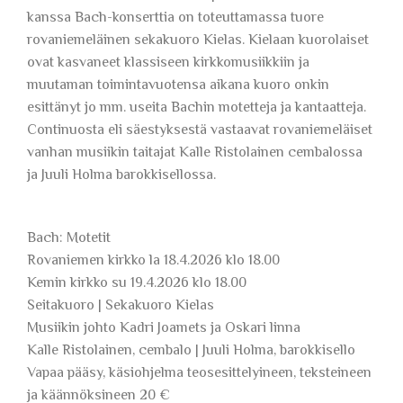
kanssa Bach-konserttia on toteuttamassa tuore
rovaniemeläinen sekakuoro Kielas. Kielaan kuorolaiset
ovat kasvaneet klassiseen kirkkomusiikkiin ja
muutaman toimintavuotensa aikana kuoro onkin
esittänyt jo mm. useita Bachin motetteja ja kantaatteja.
Continuosta eli säestyksestä vastaavat rovaniemeläiset
vanhan musiikin taitajat Kalle Ristolainen cembalossa
ja Juuli Holma barokkisellossa.
Bach: Motetit
Rovaniemen kirkko la 18.4.2026 klo 18.00
Kemin kirkko su 19.4.2026 klo 18.00
Seitakuoro | Sekakuoro Kielas
Musiikin johto Kadri Joamets ja Oskari linna
Kalle Ristolainen, cembalo | Juuli Holma, barokkisello
Vapaa pääsy, käsiohjelma teosesittelyineen, teksteineen
ja käännöksineen 20 €