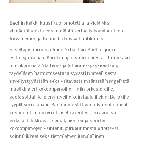
Bachin kaikki kuusi kuoromotettia ja vielä yksi
ylimääräinenkin ensimmäistä kertaa kokonaisuutena
Rovaniemen ja Kemin kirkoissa huhtikuussa
Säveltäjäsuuruus Johann Sebastian Bach ei juuri
esittelyjä kaipaa. Barokin ajan suurin mestari tunnetaan
mm. ikonisista Matteus- ja Johannes-passioistaan,
täydellisen harmonisesta ja syvästi tunteellisesta
sävellystyylistään sekä valtavasta määrästä hengellistä
musiikkia eri kokoonpanoille – niin orkestereille,
soolosoittajille, pienyhtyeille kuin laulajillekin. Barokille
tyypilliseen tapaan Bachin musiikissa toistuvat nopeat
kuvioinnit, monikerroksiset rakenteet, eri äänissä
vikkelästi liikkuvat teemat, pienten ja suurten
kokoonpanojen vaihtelut, purkautumista odottavat
sointuliikkeet sekä tietynlainen jumalallinen