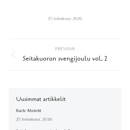
23 helmikuun, 2026
Post
PREVIOUS
navigation
Previous
Seitakuoron svengijoulu vol. 2
post:
Uusimmat artikkelit
Bach: Motetit
23 helmikuun, 2026