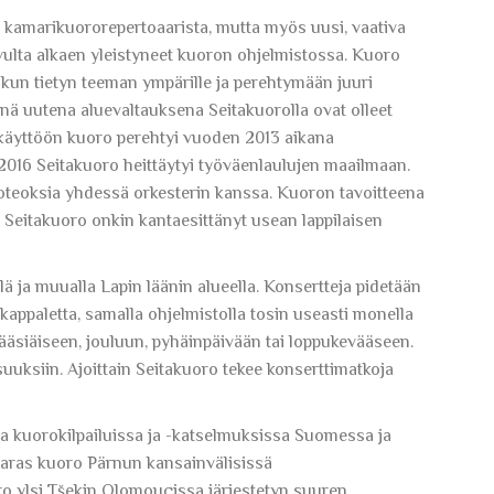
 kamarikuororepertoaarista, mutta myös uusi, vaativa
ulta alkaen yleistyneet kuoron ohjelmistossa. Kuoro
kun tietyn teeman ympärille ja perehtymään juuri
nä uutena aluevaltauksena Seitakuorolla ovat olleet
nkäyttöön kuoro perehtyi vuoden 2013 aikana
 2016 Seitakuoro heittäytyi työväenlaulujen maailmaan.
oteoksia yhdessä orkesterin kanssa. Kuoron tavoitteena
 Seitakuoro onkin kantaesittänyt usean lappilaisen
 ja muualla Lapin läänin alueella. Konsertteja pidetään
 kappaletta, samalla ohjelmistolla tosin useasti monella
ääsiäiseen, jouluun, pyhäinpäivään tai loppukevääseen.
isuuksiin. Ajoittain Seitakuoro tekee konserttimatkoja
 kuorokilpailuissa ja -katselmuksissa Suomessa ja
paras kuoro Pärnun kansainvälisissä
ro ylsi Tšekin Olomoucissa järjestetyn suuren