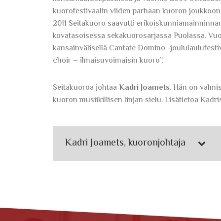
kuorofestivaalin viiden parhaan kuoron joukkoon ja
2011 Seitakuoro saavutti erikoiskunniamainninna
kovatasoisessa sekakuorosarjassa Puolassa. Vuod
kansainvälisellä Cantate Domino -joululaulufesti
choir – ilmaisuvoimaisin kuoro”.
Seitakuoroa johtaa
Kadri Joamets
. Hän on valmi
kuoron musiikillisen linjan sielu. Lisätietoa Kadris
Kadri Joamets, kuoronjohtaja