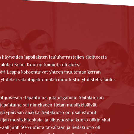
käyneiden lappilaisten lauluharrastajien aloitteesta
luksi Kemi. Kuoron toiminta oli aluksi
mpäri Lappia kokoontuivat yhteen muutaman kerran
 yhdeksi vakiotapahtumaksi muodostui yhdistetty laulu-
hjoisessa -tapahtuma, jota organisoi Seitakuoron
apahtuma sai nimekseen Hetan musiikkipäivät.
nykypäivään saakka. Seitakuoro on osallistunut
isajan musiikkiteoksia, ja alkuvuosina kuoro olikin yksi
aali juhli 50-vuotista taivaltaan ja Seitakuoro oli