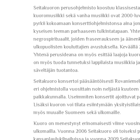
Seitakuoron perusohjelmisto koostuu klassisesta
kuoromusiikki sekä vanha musiikki ovat 2000-luv
pyrkii kokoamaan konserttiohjelmistonsa aina jon
kyseisen teeman parhaaseen tulkintatapaan. Yhte
negrospirituaalit, joiden fraseeraukseen ja ääne
ulkopuolisten kouluttajien avustuksella. Keväällä
Yhtenä perusideana on myös esittää laajoja kuor
on myös tuoda tunnetuksi lappilaista musiikkia ja
säveltäjän tuotantoa.
Seitakuoro konsertoi pääsääntöisesti Rovaniemellä
eri ohjelmistolla vuosittain noin neljästä kuuteen
paikkakunnalla. Useimmiten konsertit ajoittuvat p
Lisäksi kuoron voi tilata esiintymään yksityistila
myös muualle Suomeen sekä ulkomaille.
Kuoro on menestynyt erinomaisesti viime vuosina
ulkomailla. Vuonna 2006 Seitakuoro oli toiseksi 
kansanlaulukilpailuissa ja vuonna 2009 Seitakuo