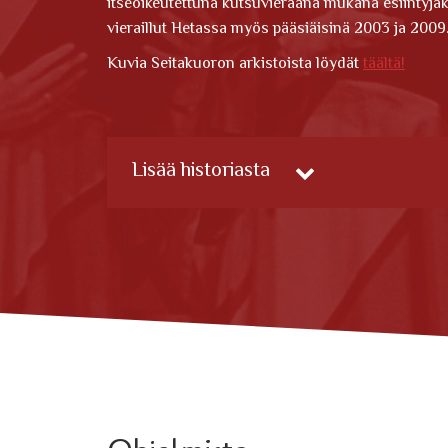
itseoikeutettuna kutsuvieraana mukana esiintyjä
vieraillut Hetassa myös pääsiäisinä 2003 ja 2009
Kuvia Seitakuoron arkistoista löydät
täältä!
Lisää historiasta