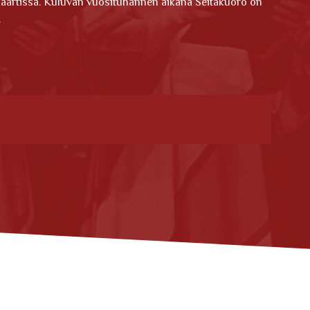
kaartissa. Kuluvan vuosituhannen aikana Seitakuoro on
.