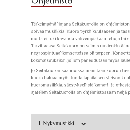
Ohjelmisto
Tärkeimpänä linjana Seitakuorolla on ohjelmiston
soivaa musiikkia. Kuoro pyrkii kuulaaseen ja tas
mutta ei toki kavahda vahvempiakaan tehoja tai er
Tarvittaessa Seitakuoro on valmis uusienkin ääne
negrospirituaalikonserteissa oli tarpeen. Konsert
kokonaisuuksiksi, jolloin paneudutaan myös laulet
Jo Seitakuoron säännöissä mainitaan kuoron tavoit
kuoro haluaa myös tuoda lappilaisen yleisön kuult
kuoromusiikkia, säestyksellisiä kamari- ja orkest
ajatellen Seitakuorolla on ohjelmistossaan neljä p
1. Nykymusiikki