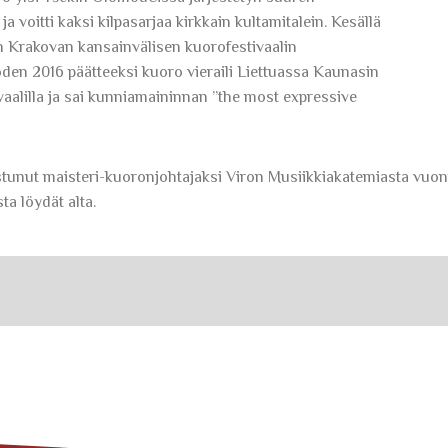
 voitti kaksi kilpasarjaa kirkkain kultamitalein. Kesällä
n Krakovan kansainvälisen kuorofestivaalin
en 2016 päätteeksi kuoro vieraili Liettuassa Kaunasin
vaalilla ja sai kunniamaininnan ”the most expressive
stunut maisteri-kuoronjohtajaksi Viron Musiikkiakatemiasta vuon
ta löydät alta.