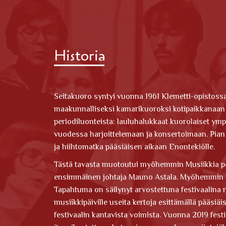
Historia
Seitakuoro syntyi vuonna 1961 Klemetti-opistossa 
maakunnalliseksi kamarikuoroksi kotipaikkanaan a
periodiluonteista: lauluhalukkaat kuorolaiset y
vuodessa harjoittelemaan ja konsertoimaan. Pian
ja hiihtomatka pääsiäisen aikaan Enontekiölle.
Tästä tavasta muotoutui myöhemmin Musiikkia po
ensimmäinen johtaja Mauno Astala. Myöhemmin t
Tapahtuma on säilynyt arvostettuna festivaalina 
musiikkipäiville useita kertoja esittämällä pääsiä
festivaalin kantavista voimista. Vuonna 2019 festiv