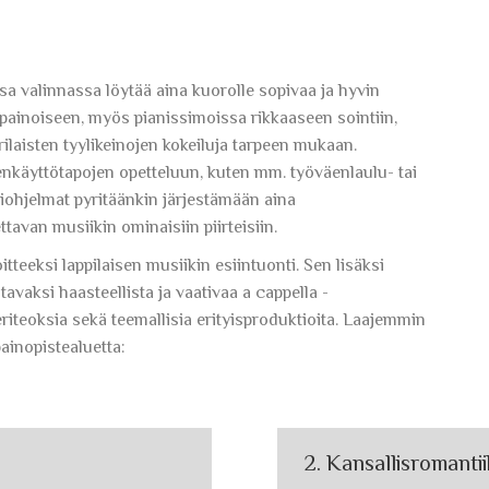
sa valinnassa löytää aina kuorolle sopivaa ja hyvin
apainoiseen, myös pianissimoissa rikkaaseen sointiin,
ilaisten tyylikeinojen kokeiluja tarpeen mukaan.
nkäyttötapojen opetteluun, kuten mm. työväenlaulu- tai
tiohjelmat pyritäänkin järjestämään aina
tavan musiikin ominaisiin piirteisiin.
teeksi lappilaisen musiikin esiintuonti. Sen lisäksi
avaksi haasteellista ja vaativaa a cappella -
eriteoksia sekä teemallisia erityisproduktioita. Laajemmin
ainopistealuetta:
2. Kansallisromanti