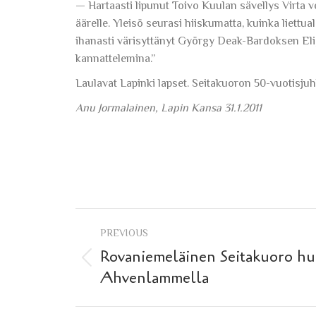
— Hartaasti lipunut Toivo Kuulan sävellys Virta 
äärelle. Yleisö seurasi hiiskumatta, kuinka liettu
ihanasti värisyttänyt György Deak-Bardoksen Eli, 
kannattelemina.”
Laulavat Lapinki lapset. Seitakuoron 50-vuotisjuh
Anu Jormalainen, Lapin Kansa 31.1.2011
Post
PREVIOUS
navigation
Rovaniemeläinen Seitakuoro hu
Previous
Ahvenlammella
post: