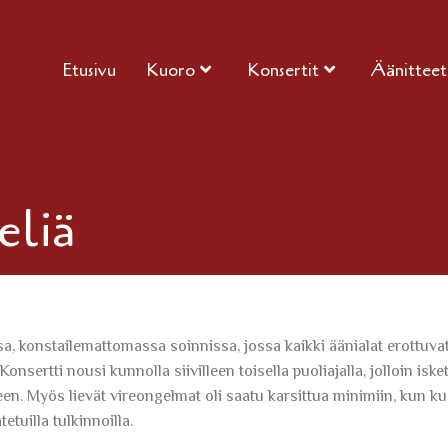
Etusivu
Kuoro
Konsertit
Äänitteet
eliä
, konstailemattomassa soinnissa, jossa kaikki äänialat erottuva
onsertti nousi kunnolla siivilleen toisella puoliajalla, jolloin isket
n. Myös lievät vireongelmat oli saatu karsittua minimiin, kun ku
tuilla tulkinnoilla.