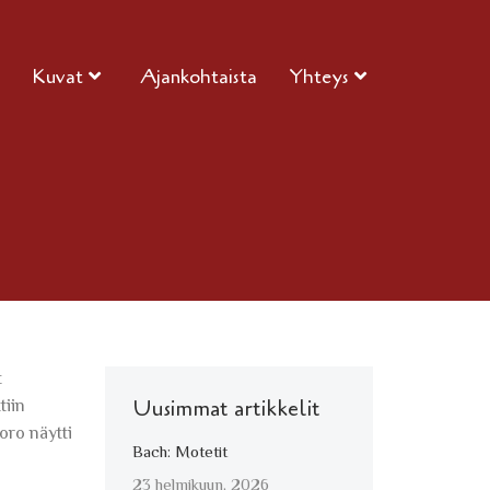
Kuvat
Ajankohtaista
Yhteys
t
tiin
Uusimmat artikkelit
oro näytti
Bach: Motetit
23 helmikuun, 2026