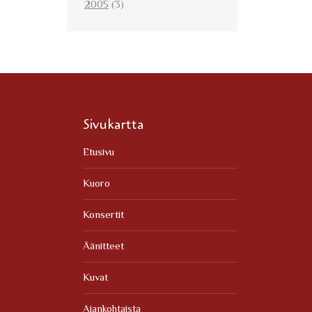
2005
(3)
Sivukartta
Etusivu
Kuoro
Konsertit
Äänitteet
Kuvat
Ajankohtaista