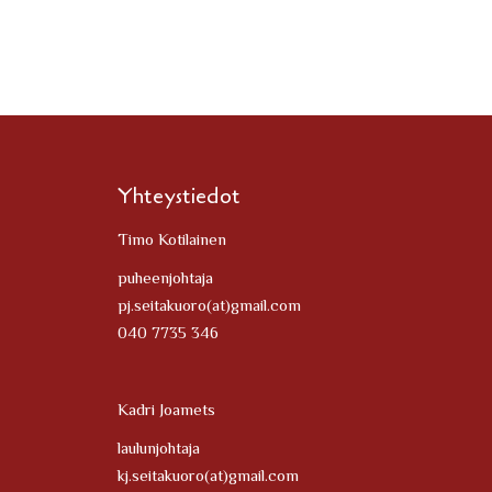
Yhteystiedot
Timo Kotilainen
puheenjohtaja
pj.seitakuoro(at)gmail.com
040 7735 346
Kadri Joamets
laulunjohtaja
kj.seitakuoro(at)gmail.com