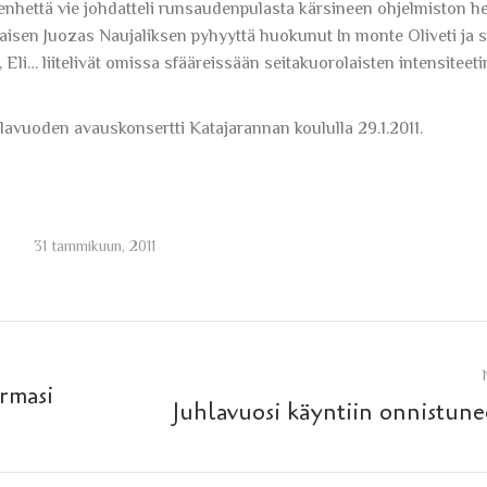
venhettä vie johdatteli runsaudenpulasta kärsineen ohjelmiston h
alaisen Juozas Naujaliksen pyhyyttä huokunut In monte Oliveti ja s
Eli… liitelivät omissa sfääreissään seitakuorolaisten intensiteeti
lavuoden avauskonsertti Katajarannan koululla 29.1.2011.
31 tammikuun, 2011
rmasi
Next
Juhlavuosi käyntiin onnistune
post: