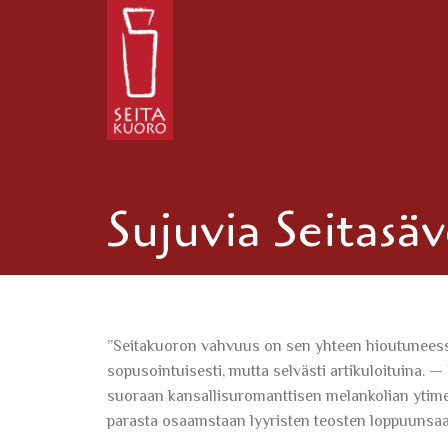
Sujuvia Seitasäv
”Seitakuoron vahvuus on sen yhteen hioutuneessa
sopusointuisesti, mutta selvästi artikuloituina. — K
suoraan kansallisuromanttisen melankolian ytimee
parasta osaamstaan lyyristen teosten loppuunsaate