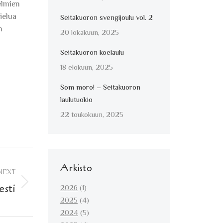
elmien
ielua
Seitakuoron svengijoulu vol. 2
n
20 lokakuun, 2025
Seitakuoron koelaulu
18 elokuun, 2025
Som moro! – Seitakuoron
laulutuokio
22 toukokuun, 2025
Arkisto
NEXT
esti
2026
(1)
2025
(4)
2024
(5)