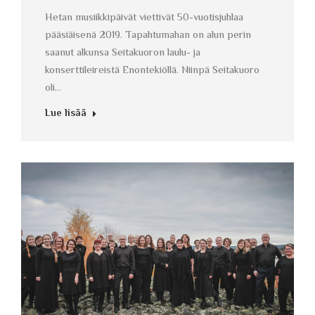
Hetan musiikkipäivät viettivät 50-vuotisjuhlaa
pääsiäisenä 2019. Tapahtumahan on alun perin
saanut alkunsa Seitakuoron laulu- ja
konserttileireistä Enontekiöllä. Niinpä Seitakuoro
oli…
Lue lisää