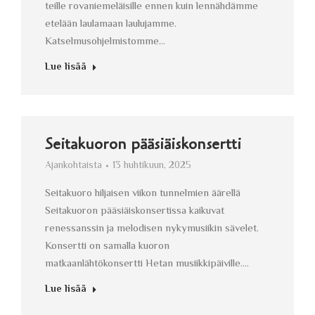
teille rovaniemeläisille ennen kuin lennähdämme
etelään laulamaan laulujamme.
Katselmusohjelmistomme…
Lue lisää
Seitakuoron pääsiäiskonsertti
Ajankohtaista
13 huhtikuun, 2025
Seitakuoro hiljaisen viikon tunnelmien äärellä
Seitakuoron pääsiäiskonsertissa kaikuvat
renessanssin ja melodisen nykymusiikin sävelet.
Konsertti on samalla kuoron
matkaanlähtökonsertti Hetan musiikkipäiville.…
Lue lisää