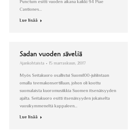
Punctum esitti vuoden aikana kaikki 94 Piae
Cantiones…
Lue lisää
Sadan vuoden säveliä
Ajankohtaista
15 marraskuun, 2017
Myös Seitakuoro osallistui Suomi100-juhlintaan
omalla teemakonsertillaan, johon oli koottu
suomalaista kuoromusiikkia Suomen itsenäisyyden
ajalta. Seitakuoro esitti itsenäisyyden jokaiselta
vuosikymmeneltä kappaleen…
Lue lisää