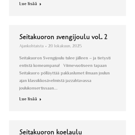
Lue lisää
Seitakuoron svengijoulu vol. 2
Ajankohtaista
20 lokakuun, 2025
Seitakuoron Svengijoulu tulee jälleen – ja tietysti
entistä komeampana! Viimevuotiseen tapaan
Seitakuoro pölläyttää pakkaslumet ilmaan joulun
ajan klassikkosävelmistä jazzahtavassa
joulukonsertissaan.…
Lue lisää
Seitakuoron koelaulu