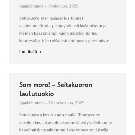
Ajankohtaista
18 elokuun, 2025
Seitakuoro etsii laulajia! Jos tunnet
vastustamatonta paloa yhdessä laulamiseen ja
hieman haastavampi kuoromusiikki tuntuu
luontevalta, tule rohkeasti antamaan pieni näyte…
Lue lisää
Som moro! – Seitakuoron
laulutuokio
Ajankohtaista
22 toukokuun, 2025
Seitakuoron kesäkuinen matka Tampereen
sävelen kuorokatselmukseen lähestyy. Esitämme
katselmuskappaleemme Lyseonpuiston lukiolla