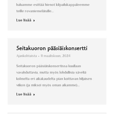
haluamme esittää hienot kilpailukappaleemme
teille rovaniemeläisille…
Lue lisää
Seitakuoron pääsiäiskonsertti
Ajankohtaista
11 maaliskuun, 2024
Seitakuoron pääsiäiskonsertissa kuullaan
vavahduttavia, mutta myös lohdullisia säveliä
kolmelta eri aikakaudelta pian koittavan hiljaisen
viikon (ja miksei myös oman aikamme)…
Lue lisää