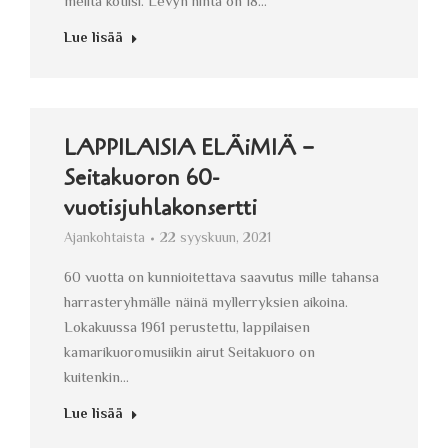
meiltä kotiisi. Levyn hinta on 18…
Lue lisää
LAPPILAISIA ELÄiMIÄ −
Seitakuoron 60-
vuotisjuhlakonsertti
Ajankohtaista
22 syyskuun, 2021
60 vuotta on kunnioitettava saavutus mille tahansa
harrasteryhmälle näinä myllerryksien aikoina.
Lokakuussa 1961 perustettu, lappilaisen
kamarikuoromusiikin airut Seitakuoro on
kuitenkin…
Lue lisää