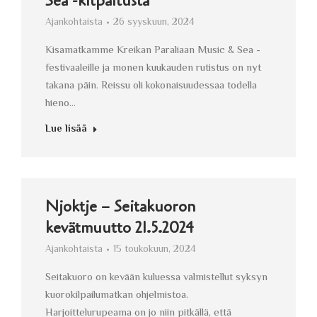
Sea -kilpailusta
Ajankohtaista
26 syyskuun, 2024
Kisamatkamme Kreikan Paraliaan Music & Sea -
festivaaleille ja monen kuukauden rutistus on nyt
takana päin. Reissu oli kokonaisuudessaa todella
hieno…
Lue lisää
Njoktje – Seitakuoron
kevätmuutto 21.5.2024
Ajankohtaista
15 toukokuun, 2024
Seitakuoro on kevään kuluessa valmistellut syksyn
kuorokilpailumatkan ohjelmistoa.
Harjoittelurupeama on jo niin pitkällä, että