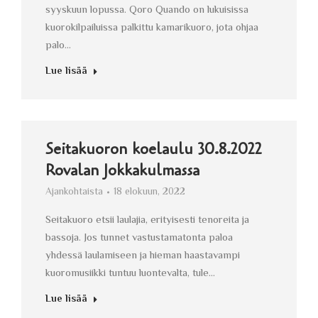
syyskuun lopussa. Qoro Quando on lukuisissa
kuorokilpailuissa palkittu kamarikuoro, jota ohjaa
palo…
Lue lisää
Seitakuoron koelaulu 30.8.2022
Rovalan Jokkakulmassa
Ajankohtaista
18 elokuun, 2022
Seitakuoro etsii laulajia, erityisesti tenoreita ja
bassoja. Jos tunnet vastustamatonta paloa
yhdessä laulamiseen ja hieman haastavampi
kuoromusiikki tuntuu luontevalta, tule…
Lue lisää