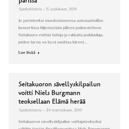
parissa
Ajankohtaista
15 joulukuun, 2019
Jo perinteeksi muodostuneessa aatonaattoillan
konsertissa hiljennytään jälleen joulunviettoon.
Seitakuoro esittää tuttuja ja rakkaita joululauluja,
joiden turvin on hyvä unohtaa kiireet.…
Lue lisää
Seitakuoron sävellyskilpailun
voitti Niels Burgmann
teoksellaan Elämä herää
Ajankohtaista
24 marraskuun, 2019
Seitakuoron sävellyskilpailun voittajateokseksi