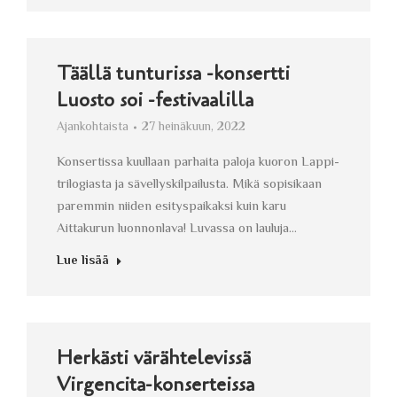
Täällä tunturissa -konsertti
Luosto soi -festivaalilla
Ajankohtaista
27 heinäkuun, 2022
Konsertissa kuullaan parhaita paloja kuoron Lappi-
trilogiasta ja sävellyskilpailusta. Mikä sopisikaan
paremmin niiden esityspaikaksi kuin karu
Aittakurun luonnonlava! Luvassa on lauluja…
Lue lisää
Herkästi värähtelevissä
Virgencita-konserteissa