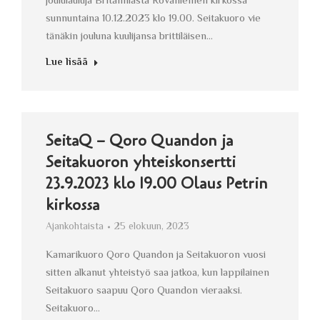
joululauluja Britanniasta Rovaniemen kirkossa
sunnuntaina 10.12.2023 klo 19.00. Seitakuoro vie
tänäkin jouluna kuulijansa brittiläisen…
Lue lisää
SeitaQ – Qoro Quandon ja
Seitakuoron yhteiskonsertti
23.9.2023 klo 19.00 Olaus Petrin
kirkossa
Ajankohtaista
25 elokuun, 2023
Kamarikuoro Qoro Quandon ja Seitakuoron vuosi
sitten alkanut yhteistyö saa jatkoa, kun lappilainen
Seitakuoro saapuu Qoro Quandon vieraaksi.
Seitakuoro…