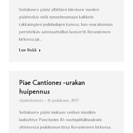
Seitakuoro pääsi yllättäen kiireisen vuoden
päätteeksi vielä tunnelmoimaan kaikkein
rakkaimpien joululaulujen kanssa, kun seurakunnan
perinteikäs aatonaattoillan konsertti Rovaniemen
kirkossa jäi…
Lue lisää
Piae Cantiones -urakan
huipennus
Ajankohtaista
16 joulukuun, 2017
Seitakuoro pääsi mukaan vanhan musiikin
lauluyhtye Punctumin 10-vuotisjuhlallisuuksiin
yhteisessä joulukonsertissa Rovaniemen kirkossa.