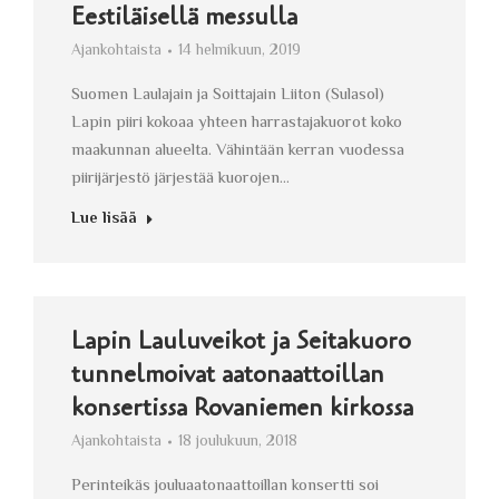
Eestiläisellä messulla
Ajankohtaista
14 helmikuun, 2019
Suomen Laulajain ja Soittajain Liiton (Sulasol)
Lapin piiri kokoaa yhteen harrastajakuorot koko
maakunnan alueelta. Vähintään kerran vuodessa
piirijärjestö järjestää kuorojen…
Lue lisää
Lapin Lauluveikot ja Seitakuoro
tunnelmoivat aatonaattoillan
konsertissa Rovaniemen kirkossa
Ajankohtaista
18 joulukuun, 2018
Perinteikäs jouluaatonaattoillan konsertti soi