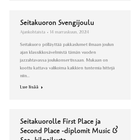
Seitakuoron Svengijoulu
Ajankohtaista
14 marraskuun, 2024
Seitakuoro pölläyttää pakkaslumet ilmaan joulun
ajan klassikkosävelmistä tämän vuoden
jazzahtavassa joulukonsertissaan. Mukaan on
koottu kattava valikoima kaikkien tuntemia hittejä
niin…
Lue lisää
Seitakuorolle First Place ja
Second Place -diplomit Music &