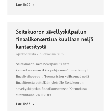
Lue lisää
Seitakuoron sävellyskilpailun
finaalikonsertissa kuullaan neljä
kantaesitystä
Ajankohtaista
3 lokakuun, 2019
Seitakuoron sävellyskilpailu ”Uutta
kamarikuoromusiikkia pohjoiseen” on edennyt
finaalivaiheeseen. Tuomariston valitsemat neljä
finaaliteosta esitellään yleisölle Seitakuoron
sävellyskilpailun finaalikonsertissa Korundissa
sunnuntaina 24.11.2019…
Lue lisää