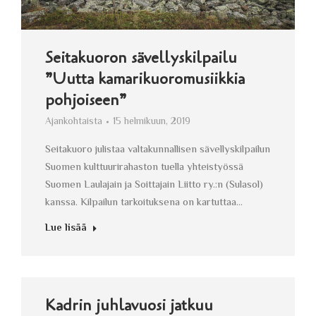
Seitakuoron sävellyskilpailu
”Uutta kamarikuoromusiikkia
pohjoiseen”
Ajankohtaista
15 helmikuun, 2019
Seitakuoro julistaa valtakunnallisen sävellyskilpailun
Suomen kulttuurirahaston tuella yhteistyössä
Suomen Laulajain ja Soittajain Liitto ry.:n (Sulasol)
kanssa. Kilpailun tarkoituksena on kartuttaa…
Lue lisää
Kadrin juhlavuosi jatkuu