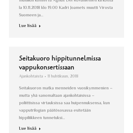
musiikin konsertti Agnus Dei Rovaniemen kirkossa
la 10.11.2018 klo 19.00 Kadri Joamets muutti Virosta
Suomeen ja…
Lue lisää
Seitakuoro hippitunnelmissa
vappukonsertissaan
Ajankohtaista
11 huhtikuun, 2018
Seitakuoron matka menneiden vuosikymmenien –
mutta yhä sanomaltaan ajankohtaisissa –
poliittisissa virtauksissa saa huipennuksensa, kun
vapputrilogian päätösosassa esitetään
hippiliikkeen tunnetuksi…
Lue lisää