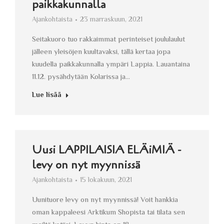
paikkakunnalla
Ajankohtaista
23 marraskuun, 2021
Seitakuoro tuo rakkaimmat perinteiset joululaulut
jälleen yleisöjen kuultavaksi, tällä kertaa jopa
kuudella paikkakunnalla ympäri Lappia. Lauantaina
11.12. pysähdytään Kolarissa ja…
Lue lisää
Uusi LAPPILAISIA ELÄiMIÄ -
levy on nyt myynnissä
Ajankohtaista
15 lokakuun, 2021
Uunituore levy on nyt myynnissä! Voit hankkia
oman kappaleesi Arktikum Shopista tai tilata sen