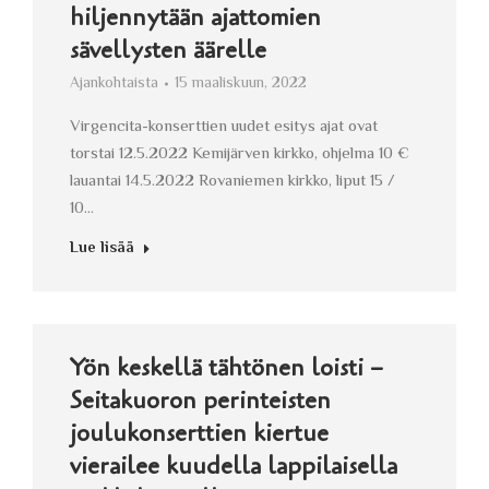
hiljennytään ajattomien
sävellysten äärelle
Ajankohtaista
15 maaliskuun, 2022
Virgencita-konserttien uudet esitys ajat ovat
torstai 12.5.2022 Kemijärven kirkko, ohjelma 10 €
lauantai 14.5.2022 Rovaniemen kirkko, liput 15 /
10…
Lue lisää
Yön keskellä tähtönen loisti –
Seitakuoron perinteisten
joulukonserttien kiertue
vierailee kuudella lappilaisella