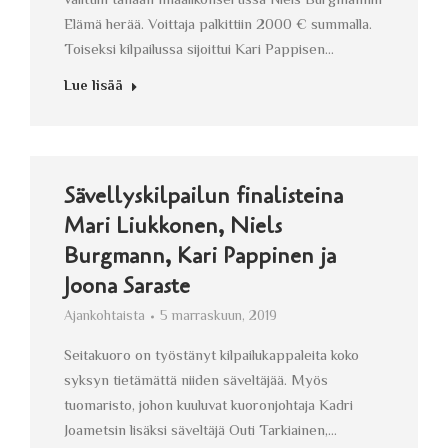
valittiin tänään finaalikonsertissa Niels Burgmannin
Elämä herää. Voittaja palkittiin 2000 € summalla.
Toiseksi kilpailussa sijoittui Kari Pappisen…
Lue lisää
Sävellyskilpailun finalisteina
Mari Liukkonen, Niels
Burgmann, Kari Pappinen ja
Joona Saraste
Ajankohtaista
5 marraskuun, 2019
Seitakuoro on työstänyt kilpailukappaleita koko
syksyn tietämättä niiden säveltäjää. Myös
tuomaristo, johon kuuluvat kuoronjohtaja Kadri
Joametsin lisäksi säveltäjä Outi Tarkiainen,…