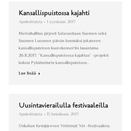
Kansallispuistossa kajahti
Ajankohtaista
1 syyskuun, 2017
Metsähallitus järjesti Satavuotiaan Suomen sekä
Suomen Luonnon päivän kunniaksi jokaiseen
kansallispuistoon kuorokonsertin lauantaina
26.8.2017. ”Kansallispuistossa kajahtaa” -projekti
kokosi Pyhätunturin kansallispuistoon…
Lue lisää
Uusintavierailulla festivaaleilla
Ajankohtaista
15 heinäkuun, 2017
Onkohan Kemijäreven Yöttömät Yöt -festivaalista