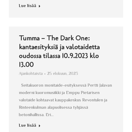
Lue lisää
Tumma – The Dark One:
kantaesityksiä ja valotaidetta
oudossa tilassa 10.9.2023 klo
13.00
Ajankohtaista
25 elokuun, 2023
Seitakuoron monitaide-esityksessä Pertti Jalavan
moderni kuoromusiikki ja Emppu Pietarisen
valotaide kohtaavat kauppakeskus Revontulen ja
Rinteenkulman alapuolisessa tyhjässä
betonihallissa. Eri…
Lue lisää