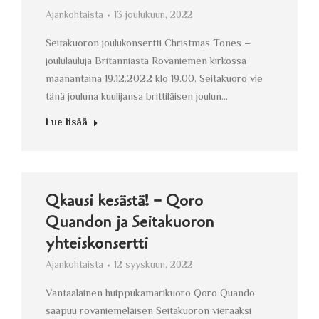
Ajankohtaista
13 joulukuun, 2022
Seitakuoron joulukonsertti Christmas Tones –
joululauluja Britanniasta Rovaniemen kirkossa
maanantaina 19.12.2022 klo 19.00. Seitakuoro vie
tänä jouluna kuulijansa brittiläisen joulun…
Lue lisää
Qkausi kesästä! − Qoro
Quandon ja Seitakuoron
yhteiskonsertti
Ajankohtaista
12 syyskuun, 2022
Vantaalainen huippukamarikuoro Qoro Quando
saapuu rovaniemeläisen Seitakuoron vieraaksi