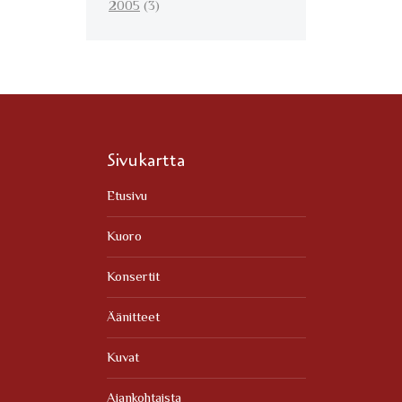
2005
(3)
Sivukartta
Etusivu
Kuoro
Konsertit
Äänitteet
Kuvat
Ajankohtaista