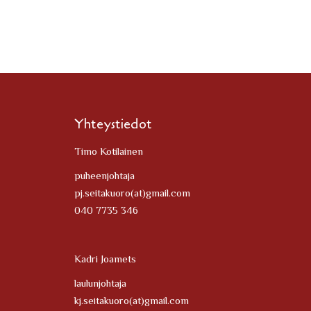
Yhteystiedot
Timo Kotilainen
puheenjohtaja
pj.seitakuoro(at)gmail.com
040 7735 346
Kadri Joamets
laulunjohtaja
kj.seitakuoro(at)gmail.com