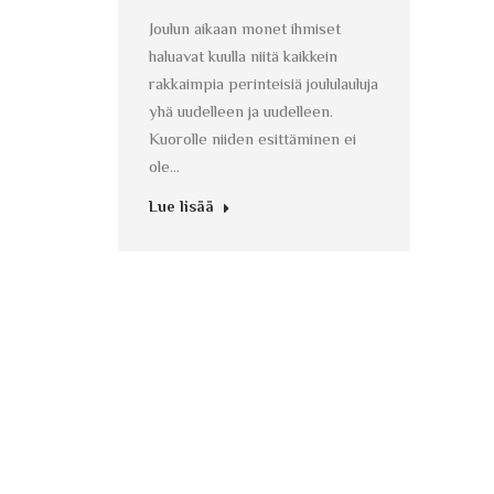
Joulun aikaan monet ihmiset
haluavat kuulla niitä kaikkein
rakkaimpia perinteisiä joululauluja
yhä uudelleen ja uudelleen.
Kuorolle niiden esittäminen ei
ole…
Lue lisää