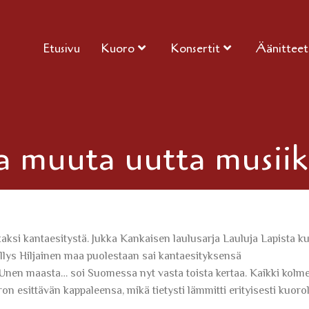
Etusivu
Kuoro
Konsertit
Äänitteet
ja muuta uutta musiik
aksi kantaesitystä. Jukka Kankaisen laulusarja Lauluja Lapista ku
lys Hiljainen maa puolestaan sai kantaesityksensä
nen maasta… soi Suomessa nyt vasta toista kertaa. Kaikki kolm
n esittävän kappaleensa, mikä tietysti lämmitti erityisesti kuoro