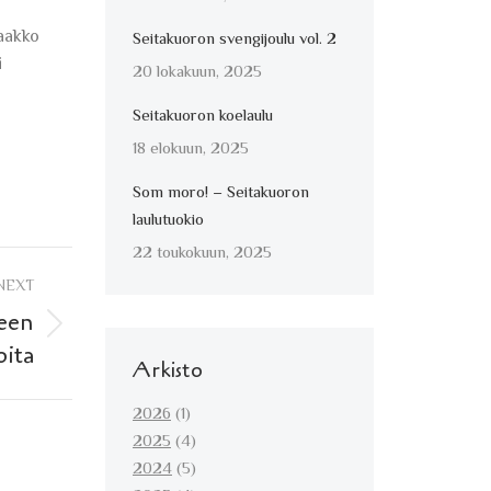
Jaakko
Seitakuoron svengijoulu vol. 2
i
20 lokakuun, 2025
Seitakuoron koelaulu
18 elokuun, 2025
Som moro! – Seitakuoron
laulutuokio
22 toukokuun, 2025
NEXT
teen
oita
Arkisto
2026
(1)
2025
(4)
2024
(5)