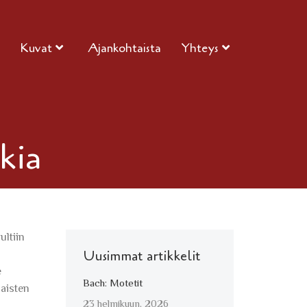
Kuvat
Ajankohtaista
Yhteys
kia
ultiin
Uusimmat artikkelit
e
Bach: Motetit
laisten
23 helmikuun, 2026