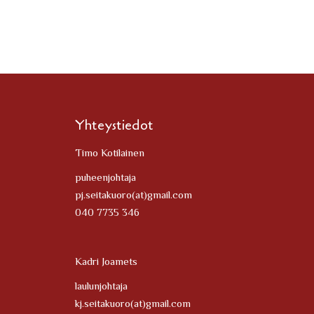
Yhteystiedot
Timo Kotilainen
puheenjohtaja
pj.seitakuoro(at)gmail.com
040 7735 346
Kadri Joamets
laulunjohtaja
kj.seitakuoro(at)gmail.com