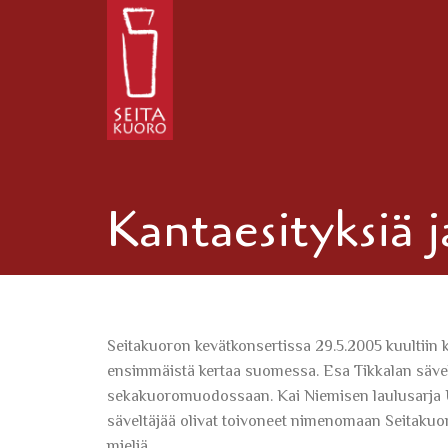
Kantaesityksiä 
Seitakuoron kevätkonsertissa 29.5.2005 kuultiin k
ensimmäistä kertaa suomessa. Esa Tikkalan sävel
sekakuoromuodossaan. Kai Niemisen laulusarja U
säveltäjää olivat toivoneet nimenomaan Seitakuoro
mieliä.