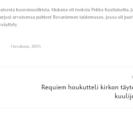
isesta kuoromusiikista. Mukana oli teoksia Pekka Kostiaiselta, 
tarjosi arvoisensa puitteet Rovaniemen taidemuseo, jossa oli juur
näyttely.
1 kesäkuun, 2005
Requiem houkutteli kirkon täy
Next
kuulij
post: