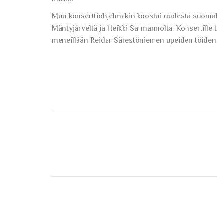
Muu konserttiohjelmakin koostui uudesta suomala
Mäntyjärveltä ja Heikki Sarmannolta. Konsertille 
meneillään Reidar Särestöniemen upeiden töiden 
Post
navigation