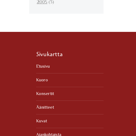
2005
(3)
Sivukartta
Etusivu
Kuoro
Konsertit
Äänitteet
Kuvat
Ajankohtaista