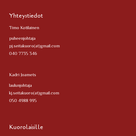
Yhteystiedot
Timo Kotilainen
puheenjohtaja
pj.seitakuoro(at)gmail.com
040 7735 346
Kadri Joamets
laulunjohtaja
kj.seitakuoro(at)gmail.com
050 4988 995
Kuorolaisille