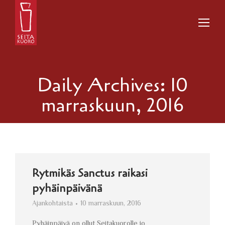
Daily Archives:
10
marraskuun, 2016
Rytmikäs Sanctus raikasi
pyhäinpäivänä
Ajankohtaista
10 marraskuun, 2016
Pyhäinpäivä on ollut Seitakuorolle jo