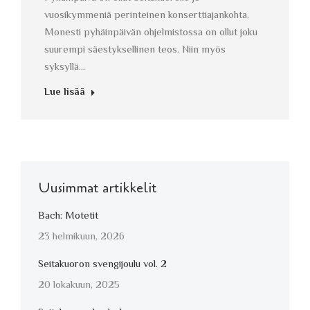
vuosikymmeniä perinteinen konserttiajankohta.
Monesti pyhäinpäivän ohjelmistossa on ollut joku
suurempi säestyksellinen teos. Niin myös
syksyllä…
Lue lisää
Uusimmat artikkelit
Bach: Motetit
23 helmikuun, 2026
Seitakuoron svengijoulu vol. 2
20 lokakuun, 2025