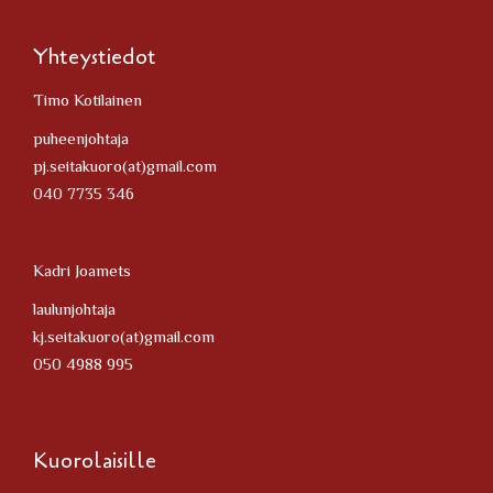
Yhteystiedot
Timo Kotilainen
puheenjohtaja
pj.seitakuoro(at)gmail.com
040 7735 346
Kadri Joamets
laulunjohtaja
kj.seitakuoro(at)gmail.com
050 4988 995
Kuorolaisille