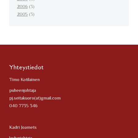
2006
(3)
2005
(3)
Yhteystiedot
Timo Kotilainen
puheenjohtaja
pj.seitakuoro(at)gmail.com
040 7735 346
Kadri Joamets