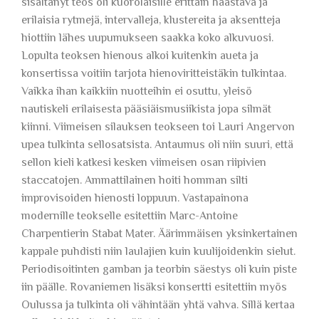
sisältänyt teos oli kuorolaisille erittäin haastava ja
erilaisia rytmejä, intervalleja, klustereita ja aksentteja
hiottiin lähes uupumukseen saakka koko alkuvuosi.
Lopulta teoksen hienous alkoi kuitenkin aueta ja
konsertissa voitiin tarjota hienoviritteistäkin tulkintaa.
Vaikka ihan kaikkiin nuotteihin ei osuttu, yleisö
nautiskeli erilaisesta pääsiäismusiikista jopa silmät
kiinni. Viimeisen silauksen teokseen toi Lauri Angervon
upea tulkinta sellosatsista. Antaumus oli niin suuri, että
sellon kieli katkesi kesken viimeisen osan riipivien
staccatojen. Ammattilainen hoiti homman silti
improvisoiden hienosti loppuun. Vastapainona
modernille teokselle esitettiin Marc-Antoine
Charpentierin Stabat Mater. Äärimmäisen yksinkertainen
kappale puhdisti niin laulajien kuin kuulijoidenkin sielut.
Periodisoitinten gamban ja teorbin säestys oli kuin piste
iin päälle. Rovaniemen lisäksi konsertti esitettiin myös
Oulussa ja tulkinta oli vähintään yhtä vahva. Sillä kertaa