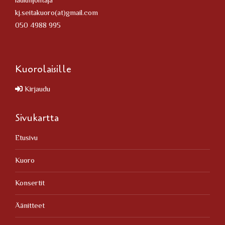
laulunjohtaja
kj.seitakuoro(at)gmail.com
050 4988 995
Kuorolaisille
Kirjaudu
Sivukartta
Etusivu
Kuoro
Konsertit
Äänitteet