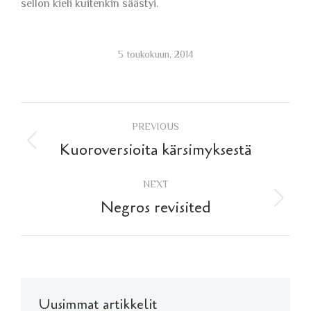
sellon kieli kuitenkin säästyi.
5 toukokuun, 2014
Post
PREVIOUS
navigation
Previous
Kuoroversioita kärsimyksestä
post:
NEXT
Next
Negros revisited
post:
Uusimmat artikkelit