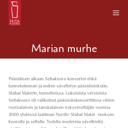
Marian murhe
Pääsiäisen aikaan Seitakuoro konsertoi ehkä
tunnetuimman ja eniten sävelletyn pääsiäistekstin,
Stabat Materin, tunnelmissa. Lukuisista versioista
Seitakuoro oli valikoinut pääsisäiskonserttiinsa viiden
ruotsalaisen ja tanskalaisen nykysäveltäjän vuonna
2000 yhdessä laatiman Nordic Stabat Mater -teoksen
kuorolle ja sellolle. Todella modernia sävelkieltä