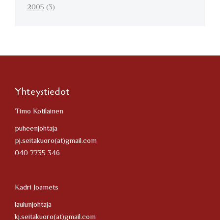
2005
(3)
Yhteystiedot
Timo Kotilainen
puheenjohtaja
pj.seitakuoro(at)gmail.com
040 7735 346
Kadri Joamets
laulunjohtaja
kj.seitakuoro(at)gmail.com