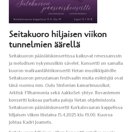
Seitakuoro hiljaisen viikon
tunnelmien äärellä
Seitakuoron pääsiäiskonsertissa kaikuvat renessanssin
ja melodisen nykymusiikin sävelet. Konsertti on samalla
kuoron matkaanlähtökonsertti Hetan musiikkipäiville.
Seitakuoron perustaman festivaalin muita esiintyjiä ovat
tänä vuonna mm. Oulu Sinfonian kamarimuusikot,
Arktisk Filharmonia sekä AakkoSet-yhtye. Rovaniemen
konsertti kokoaa parhaita paloja Hetan ohjelmistosta.
Seitakuoron pääsiäiskonsertti Korkalovaaran kappelissa
hiljaisen viikon tiistaina 15.4.2025 klo 19.00. Kuoroa
johtaa Kadri Joamets.