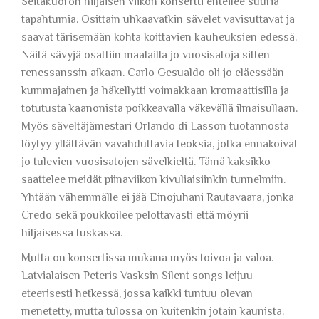
Seitakuoron hiljaisen viikon konsertti enteilee suuria
tapahtumia. Osittain uhkaavatkin sävelet vavisuttavat ja
saavat tärisemään kohta koittavien kauheuksien edessä.
Näitä sävyjä osattiin maalailla jo vuosisatoja sitten
renessanssin aikaan. Carlo Gesualdo oli jo eläessään
kummajainen ja häkellytti voimakkaan kromaattisilla ja
totutusta kaanonista poikkeavalla väkevällä ilmaisullaan.
Myös säveltäjämestari Orlando di Lasson tuotannosta
löytyy yllättävän vavahduttavia teoksia, jotka ennakoivat
jo tulevien vuosisatojen sävelkieltä. Tämä kaksikko
saattelee meidät piinaviikon kivuliaisiinkin tunnelmiin.
Yhtään vähemmälle ei jää Einojuhani Rautavaara, jonka
Credo sekä poukkoilee pelottavasti että möyrii
hiljaisessa tuskassa.
Mutta on konsertissa mukana myös toivoa ja valoa.
Latvialaisen Peteris Vasksin Silent songs leijuu
eteerisesti hetkessä, jossa kaikki tuntuu olevan
menetetty, mutta tulossa on kuitenkin jotain kaunista.