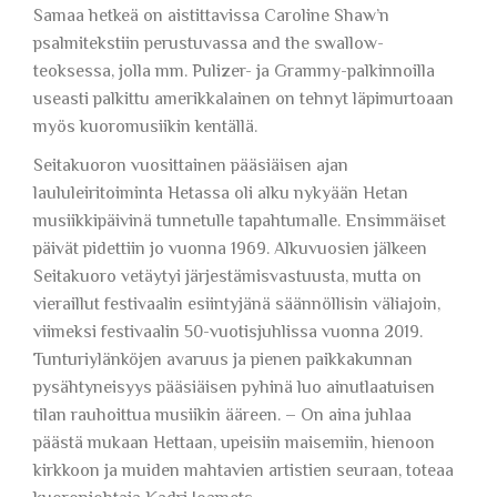
Samaa hetkeä on aistittavissa Caroline Shaw’n
psalmitekstiin perustuvassa and the swallow-
teoksessa, jolla mm. Pulizer- ja Grammy-palkinnoilla
useasti palkittu amerikkalainen on tehnyt läpimurtoaan
myös kuoromusiikin kentällä.
Seitakuoron vuosittainen pääsiäisen ajan
laululeiritoiminta Hetassa oli alku nykyään Hetan
musiikkipäivinä tunnetulle tapahtumalle. Ensimmäiset
päivät pidettiin jo vuonna 1969. Alkuvuosien jälkeen
Seitakuoro vetäytyi järjestämisvastuusta, mutta on
vieraillut festivaalin esiintyjänä säännöllisin väliajoin,
viimeksi festivaalin 50-vuotisjuhlissa vuonna 2019.
Tunturiylänköjen avaruus ja pienen paikkakunnan
pysähtyneisyys pääsiäisen pyhinä luo ainutlaatuisen
tilan rauhoittua musiikin ääreen. – On aina juhlaa
päästä mukaan Hettaan, upeisiin maisemiin, hienoon
kirkkoon ja muiden mahtavien artistien seuraan, toteaa