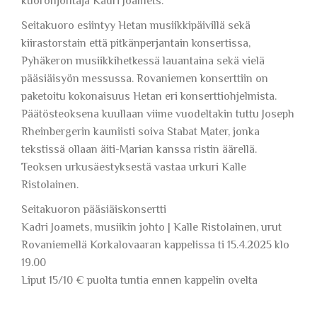
kuoronjohtaja Kadri Joamets.
Seitakuoro esiintyy Hetan musiikkipäivillä sekä
kiirastorstain että pitkänperjantain konsertissa,
Pyhäkeron musiikkihetkessä lauantaina sekä vielä
pääsiäisyön messussa. Rovaniemen konserttiin on
paketoitu kokonaisuus Hetan eri konserttiohjelmista.
Päätösteoksena kuullaan viime vuodeltakin tuttu Joseph
Rheinbergerin kauniisti soiva Stabat Mater, jonka
tekstissä ollaan äiti-Marian kanssa ristin äärellä.
Teoksen urkusäestyksestä vastaa urkuri Kalle
Ristolainen.
Seitakuoron pääsiäiskonsertti
Kadri Joamets, musiikin johto | Kalle Ristolainen, urut
Rovaniemellä Korkalovaaran kappelissa ti 15.4.2025 klo
19.00
Liput 15/10 € puolta tuntia ennen kappelin ovelta