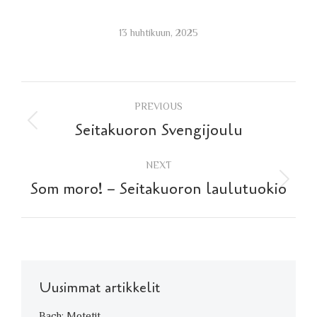
13 huhtikuun, 2025
Post
PREVIOUS
navigation
Previous
Seitakuoron Svengijoulu
post:
NEXT
Next
Som moro! – Seitakuoron laulutuokio
post:
Uusimmat artikkelit
Bach: Motetit