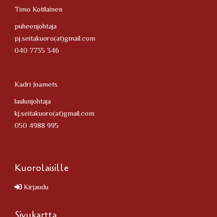
Timo Kotilainen
puheenjohtaja
pj.seitakuoro(at)gmail.com
040 7735 346
Kadri Joamets
laulunjohtaja
kj.seitakuoro(at)gmail.com
050 4988 995
Kuorolaisille
Kirjaudu
Sivukartta