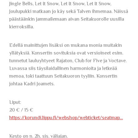
Jingle Bells, Let It Snow, Let It Snow, Let It Snow,
Joulupukki matkaan jo käy sekä Talven ihmemaa. Näissä
päästäänkin jammailemaan aivan Seitakuorolle uusilla
kierroksilla.
Edellä mainittujen lisäksi on mukana monia muitakin
yllätyksiä. Konsertin sovituksia ovat versioineet esim.
tunnetut lauluyhtyeet Rajaton, Club for Five ja Voctave.
Luvassa siis täysilaidallinen harmonioita ja letkeää
menoa, toki taattuun Seitakuoron tyyliin. Konsertin
johtaa Kadri Joamets.
Liput:
20 € / 15 €
https://korundi.lippu.fi/webshop/webticket/seatmap…
Kesto on n. 2h, sis. väliajan.