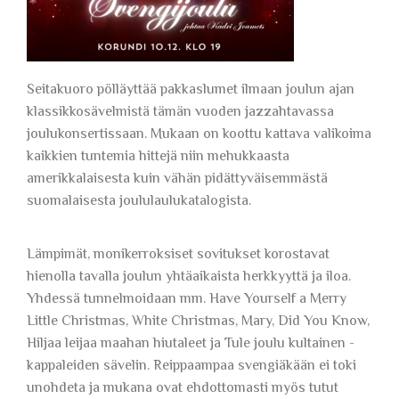
Seitakuoro pölläyttää pakkaslumet ilmaan joulun ajan
klassikkosävelmistä tämän vuoden jazzahtavassa
joulukonsertissaan. Mukaan on koottu kattava valikoima
kaikkien tuntemia hittejä niin mehukkaasta
amerikkalaisesta kuin vähän pidättyväisemmästä
suomalaisesta joululaulukatalogista.
Lämpimät, monikerroksiset sovitukset korostavat
hienolla tavalla joulun yhtäaikaista herkkyyttä ja iloa.
Yhdessä tunnelmoidaan mm. Have Yourself a Merry
Little Christmas, White Christmas, Mary, Did You Know,
Hiljaa leijaa maahan hiutaleet ja Tule joulu kultainen -
kappaleiden sävelin. Reippaampaa svengiäkään ei toki
unohdeta ja mukana ovat ehdottomasti myös tutut