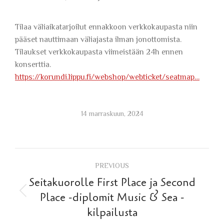
Tilaa väliaikatarjoilut ennakkoon verkkokaupasta niin
pääset nauttimaan väliajasta ilman jonottomista.
Tilaukset verkkokaupasta viimeistään 24h ennen
konserttia.
https://korundi.lippu.fi/webshop/webticket/seatmap…
14 marraskuun, 2024
Post
PREVIOUS
navigation
Seitakuorolle First Place ja Second
Previous
Place -diplomit Music & Sea -
post:
kilpailusta