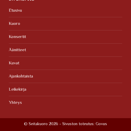
Etusivu
Kuoro
Konsertit
Äänitteet
Kuvat
Ajankohtaista
Leikekirja
Yhteys
© Seitakuoro 2026 - Sivuston toteutus:
Govus