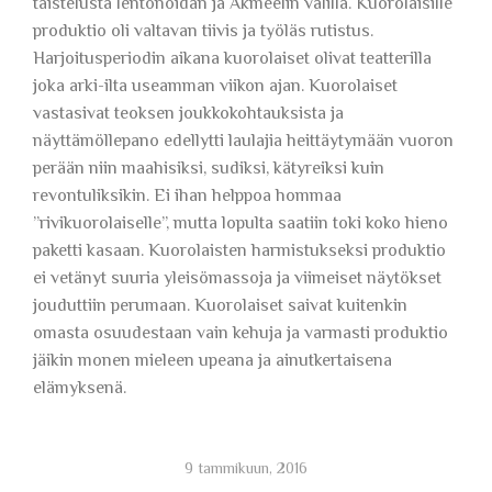
taistelusta lentonoidan ja Akmeelin välillä. Kuorolaisille
produktio oli valtavan tiivis ja työläs rutistus.
Harjoitusperiodin aikana kuorolaiset olivat teatterilla
joka arki-ilta useamman viikon ajan. Kuorolaiset
vastasivat teoksen joukkokohtauksista ja
näyttämöllepano edellytti laulajia heittäytymään vuoron
perään niin maahisiksi, sudiksi, kätyreiksi kuin
revontuliksikin. Ei ihan helppoa hommaa
”rivikuorolaiselle”, mutta lopulta saatiin toki koko hieno
paketti kasaan. Kuorolaisten harmistukseksi produktio
ei vetänyt suuria yleisömassoja ja viimeiset näytökset
jouduttiin perumaan. Kuorolaiset saivat kuitenkin
omasta osuudestaan vain kehuja ja varmasti produktio
jäikin monen mieleen upeana ja ainutkertaisena
elämyksenä.
9 tammikuun, 2016