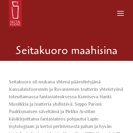
Seitakuoro maahisina
Seitakuoro oli mukana yhtenä pääesiintyjänä
Kansalaisfoorumin ja Rovaniemen teatterin yhteistyönä
toteuttamassa fantasiateoksessa Kumiseva Hanki.
Musiikkia ja teatteria yhdistävä, Seppo Paroni
Paakkunaisen säveltämä ja Pirkko Arstilan
käsikirjoittama fantasiateos pohjautui Lapin
mytologiaan ja kertoi perinteisestä pahan ja hyvän