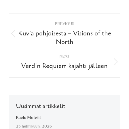
Post
PREVIOUS
navigation
Kuvia pohjoisesta – Visions of the
Previous
North
post:
NEXT
Next
Verdin Requiem kajahti jälleen
post:
Uusimmat artikkelit
Bach: Motetit
23 helmikuun, 2026