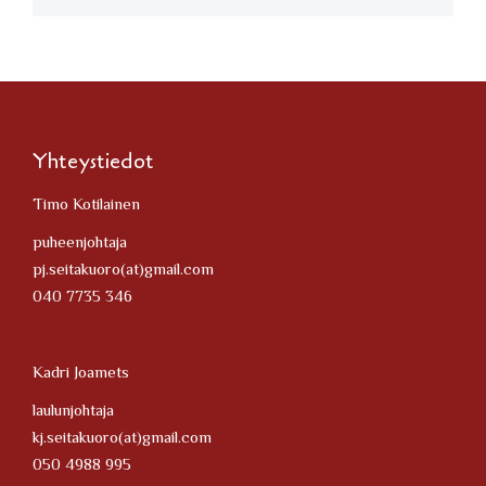
Yhteystiedot
Timo Kotilainen
puheenjohtaja
pj.seitakuoro(at)gmail.com
040 7735 346
Kadri Joamets
laulunjohtaja
kj.seitakuoro(at)gmail.com
050 4988 995