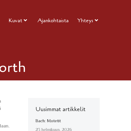
Kuvat
Ajankohtaista
Yhteys
North
n
ä
Uusimmat artikkelit
Bach: Motetit
laan.
23 helmikuun, 2026