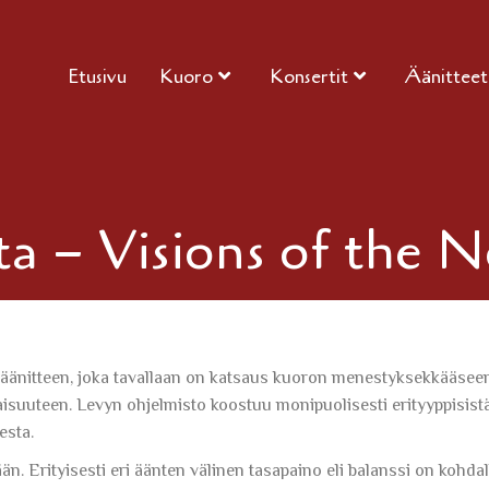
Etusivu
Kuoro
Konsertit
Äänitteet
ta – Visions of the 
äänitteen, joka tavallaan on katsaus kuoron menestyksekkääsee
isuuteen. Levyn ohjelmisto koostuu monipuolisesti erityyppisist
esta.
n. Erityisesti eri äänten välinen tasapaino eli balanssi on kohdal