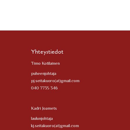
Yhteystiedot
Timo Kotilainen
puheenjohtaja
pj.seitakuoro(at)gmail.com
040 7735 346
Kadri Joamets
laulunjohtaja
kj.seitakuoro(at)gmail.com