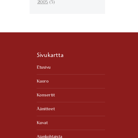
2005
(3)
Sivukartta
Etusivu
Kuoro
Konsertit
Äänitteet
Kuvat
Ajankohtaista