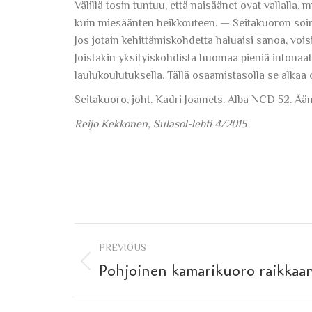
Välillä tosin tuntuu, että naisäänet ovat vallalla
kuin miesäänten heikkouteen. — Seitakuoron sointi
Jos jotain kehittämiskohdetta haluaisi sanoa, vo
Joistakin yksityiskohdista huomaa pieniä intonaatio
laulukoulutuksella. Tällä osaamistasolla se alkaa 
Seitakuoro, joht. Kadri Joamets. Alba NCD 52. 
Reijo Kekkonen, Sulasol-lehti 4/2015
Post
PREVIOUS
navigation
Previous
Pohjoinen kamarikuoro raikkaa
post: