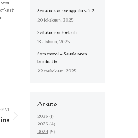
okseen
arkasti.
Seitakuoron svengijoulu vol. 2
n.
20 lokakuun, 2025
Seitakuoron koelaulu
18 elokuun, 2025
Som moro! – Seitakuoron
laulutuokio
22 toukokuun, 2025
Arkisto
NEXT
2026
(1)
sina
2025
(4)
2024
(5)