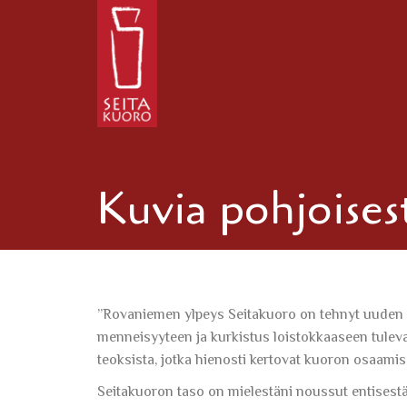
Kuvia pohjoises
”Rovaniemen ylpeys Seitakuoro on tehnyt uuden 
menneisyyteen ja kurkistus loistokkaaseen tuleva
teoksista, jotka hienosti kertovat kuoron osaamis
Seitakuoron taso on mielestäni noussut entisestää