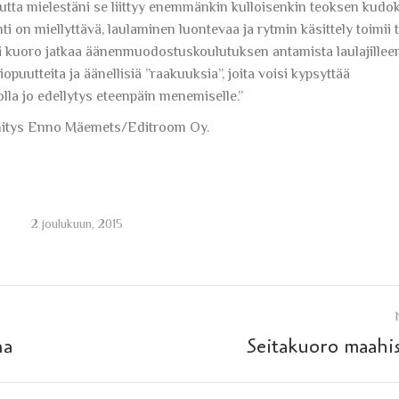
, mutta mielestäni se liittyy enemmänkin kulloisenkin teoksen kud
 on miellyttävä, laulaminen luontevaa ja rytmin käsittely toimii t
isi kuoro jatkaa äänenmuodostuskoulutuksen antamista laulajillee
puutteita ja äänellisiä ”raakuuksia”, joita voisi kypsyttää
olla jo edellytys eteenpäin menemiselle.”
Äänitys Enno Mäemets/Editroom Oy.
2 joulukuun, 2015
Next
na
Seitakuoro maahi
post: