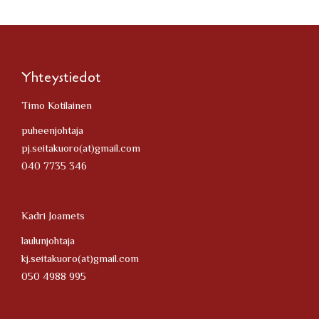
Yhteystiedot
Timo Kotilainen
puheenjohtaja
pj.seitakuoro(at)gmail.com
040 7735 346
Kadri Joamets
laulunjohtaja
kj.seitakuoro(at)gmail.com
050 4988 995