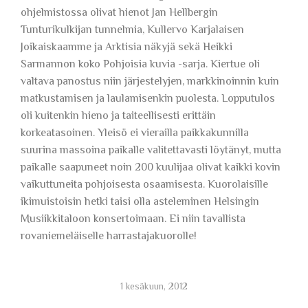
ohjelmistossa olivat hienot Jan Hellbergin
Tunturikulkijan tunnelmia, Kullervo Karjalaisen
Joikaiskaamme ja Arktisia näkyjä sekä Heikki
Sarmannon koko Pohjoisia kuvia -sarja. Kiertue oli
valtava panostus niin järjestelyjen, markkinoinnin kuin
matkustamisen ja laulamisenkin puolesta. Lopputulos
oli kuitenkin hieno ja taiteellisesti erittäin
korkeatasoinen. Yleisö ei vierailla paikkakunnilla
suurina massoina paikalle valitettavasti löytänyt, mutta
paikalle saapuneet noin 200 kuulijaa olivat kaikki kovin
vaikuttuneita pohjoisesta osaamisesta. Kuorolaisille
ikimuistoisin hetki taisi olla asteleminen Helsingin
Musiikkitaloon konsertoimaan. Ei niin tavallista
rovaniemeläiselle harrastajakuorolle!
1 kesäkuun, 2012