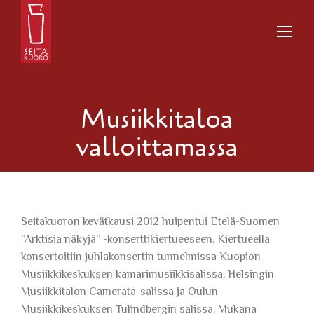
Musiikkitaloa
valloittamassa
Seitakuoron kevätkausi 2012 huipentui Etelä-Suomen
”Arktisia näkyjä” -konserttikiertueeseen. Kiertueella
konsertoitiin juhlakonsertin tunnelmissa Kuopion
Musiikkikeskuksen kamarimusiikkisalissa, Helsingin
Musiikkitalon Camerata-salissa ja Oulun
Musiikkikeskuksen Tulindbergin salissa. Mukana