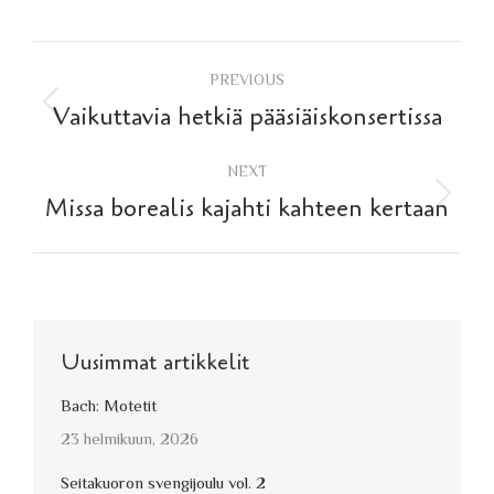
Post
PREVIOUS
navigation
Previous
Vaikuttavia hetkiä pääsiäiskonsertissa
post:
NEXT
Next
Missa borealis kajahti kahteen kertaan
post:
Uusimmat artikkelit
Bach: Motetit
23 helmikuun, 2026
Seitakuoron svengijoulu vol. 2