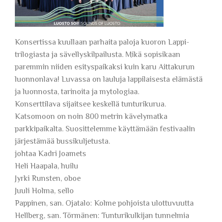
Konsertissa kuullaan parhaita paloja kuoron Lappi-
trilogiasta ja sävellyskilpailusta. Mikä sopisikaan
paremmin niiden esityspaikaksi kuin karu Aittakurun
luonnonlava! Luvassa on lauluja lappilaisesta elämästä
ja luonnosta, tarinoita ja mytologiaa.
Konserttilava sijaitsee keskellä tunturikurua.
Katsomoon on noin 800 metrin kävelymatka
parkkipaikalta. Suosittelemme käyttämään festivaalin
järjestämää bussikuljetusta.
johtaa Kadri Joamets
Heli Haapala, huilu
Jyrki Runsten, oboe
Juuli Holma, sello
Pappinen, san. Ojatalo: Kolme pohjoista ulottuvuutta
Hellberg, san. Törmänen: Tunturikulkijan tunnelmia