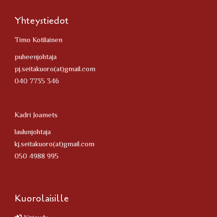
Yhteystiedot
Timo Kotilainen
puheenjohtaja
pj.seitakuoro(at)gmail.com
040 7735 346
Kadri Joamets
laulunjohtaja
kj.seitakuoro(at)gmail.com
050 4988 995
Kuorolaisille