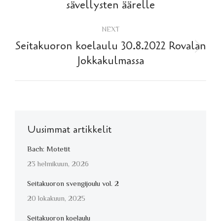
post:
sävellysten äärelle
NEXT
Seitakuoron koelaulu 30.8.2022 Rovalan
Next
Jokkakulmassa
post:
Uusimmat artikkelit
Bach: Motetit
23 helmikuun, 2026
Seitakuoron svengijoulu vol. 2
20 lokakuun, 2025
Seitakuoron koelaulu