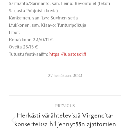
Sarmanto/Sarmanto, san. Leino: Revontulet (teksti
Sarjasta Pohjoisia kuvia)
Kankainen, san. Lyy: Suvinen sarja
Liukkonen, san. Klaavo: Tunturipolkuja
Liput:
Ennakkoon 22,50/11 €
Ovelta 25/15 €
Tutustu festivaaliin:
https://luostosoi.fi
27 heinäkuun, 2022
Post
PREVIOUS
navigation
Herkästi värähtelevissä Virgencita-
Previous
konserteissa hiljennytään ajattomien