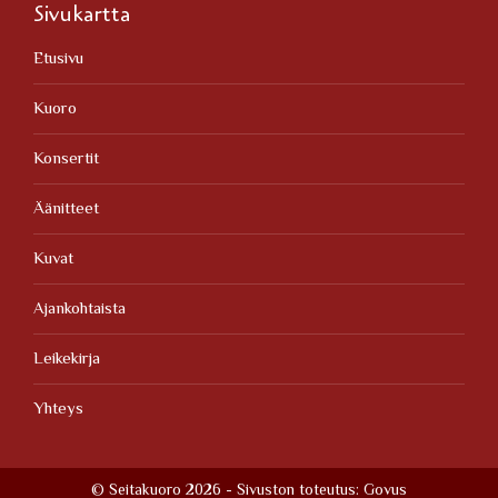
Sivukartta
Etusivu
Kuoro
Konsertit
Äänitteet
Kuvat
Ajankohtaista
Leikekirja
Yhteys
© Seitakuoro 2026 - Sivuston toteutus:
Govus