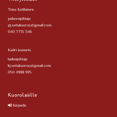
Timo Kotilainen
puheenjohtaja
pj.seitakuoro(at)gmail.com
040 7735 346
Kadri Joamets
laulunjohtaja
kj.seitakuoro(at)gmail.com
050 4988 995
Kuorolaisille
Kirjaudu