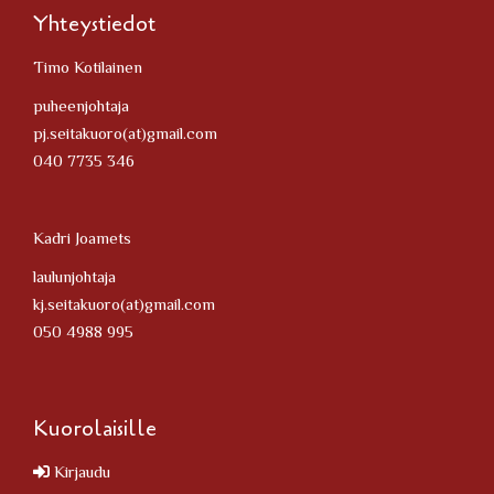
Yhteystiedot
Timo Kotilainen
puheenjohtaja
pj.seitakuoro(at)gmail.com
040 7735 346
Kadri Joamets
laulunjohtaja
kj.seitakuoro(at)gmail.com
050 4988 995
Kuorolaisille
Kirjaudu