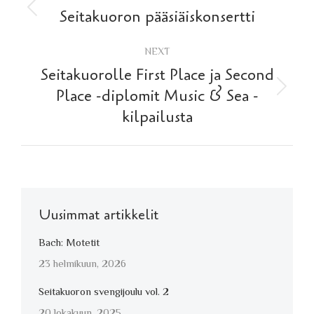
navigation
Previous
Seitakuoron pääsiäiskonsertti
post:
NEXT
Seitakuorolle First Place ja Second
Next
Place -diplomit Music & Sea -
post:
kilpailusta
Uusimmat artikkelit
Bach: Motetit
23 helmikuun, 2026
Seitakuoron svengijoulu vol. 2
20 lokakuun, 2025