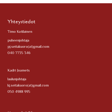
Yhteystiedot
Timo Kotilainen
puheenjohtaja
pj.seitakuoro(at)gmail.com
040 7735 346
Kadri Joamets
laulunjohtaja
kj.seitakuoro(at)gmail.com
050 4988 995