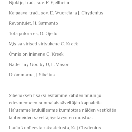
Njoktje, trad., sov. F. Fjellheim
Kaipaava, trad., sov. E. Wuorela ja J. Chydenius
Revontulet, H. Sarmanto
Tota pulcra es, O. Gjeilo
Mis sa sirised sirtsukene C. Kreek
Õnnis on inimene C. Kreek
Nader my God by U, L. Mason
Drömmarna, J. Sibelius
Sibeliuksen lisäksi esitämme kahden muun jo
edesmenneen suomalaissäveltäjän kappaleita.
Haluamme lauluillamme kunniottaa näiden vastikään
lähteneiden säveltäjäystävysten muistoa.
Laulu kuolleesta rakastetusta, Kaj Chydenius