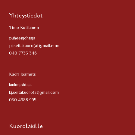
Yhteystiedot
Timo Kotilainen
puheenjohtaja
pj.seitakuoro(at)gmail.com
040 7735 346
Kadri Joamets
laulunjohtaja
kj.seitakuoro(at)gmail.com
050 4988 995
Kuorolaisille