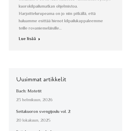
kuorokilpailumatkan ohjelmistoa.
Harjoittelurupeama on jo niin pitkällä, että
haluamme esittää hienot kilpailukappaleemme
teille rovaniemeläisille…
Lue lisää
Uusimmat artikkelit
Bach: Motetit
23 helmikuun, 2026
Seitakuoron svengijoulu vol. 2
20 lokakuun, 2025