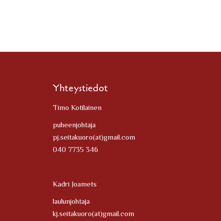
Yhteystiedot
Timo Kotilainen
puheenjohtaja
pj.seitakuoro(at)gmail.com
040 7735 346
Kadri Joamets
laulunjohtaja
kj.seitakuoro(at)gmail.com