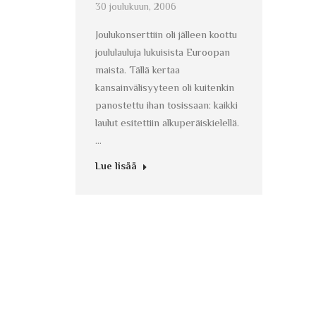
30 joulukuun, 2006
Joulukonserttiin oli jälleen koottu
joululauluja lukuisista Euroopan
maista. Tällä kertaa
kansainvälisyyteen oli kuitenkin
panostettu ihan tosissaan: kaikki
laulut esitettiin alkuperäiskielellä.
…
Lue lisää