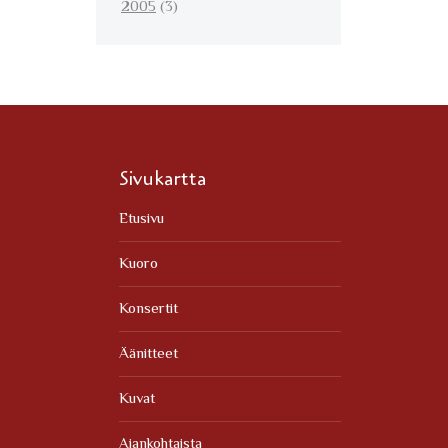
2005
(3)
Sivukartta
Etusivu
Kuoro
Konsertit
Äänitteet
Kuvat
Ajankohtaista