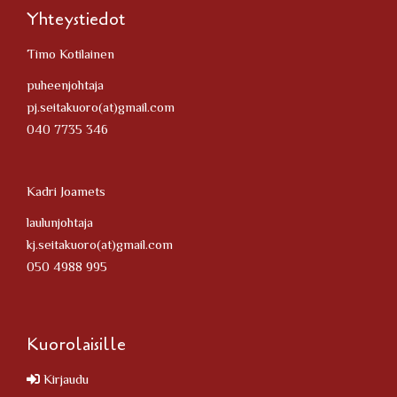
Yhteystiedot
Timo Kotilainen
puheenjohtaja
pj.seitakuoro(at)gmail.com
040 7735 346
Kadri Joamets
laulunjohtaja
kj.seitakuoro(at)gmail.com
050 4988 995
Kuorolaisille
Kirjaudu