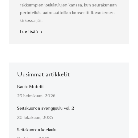
rakkaimpien joululaulujen kanssa, kun seurakunnan
perinteikäs aatonaattoillan konsertti Rovaniemen
kirkossa jäi…
Lue lisää
Uusimmat artikkelit
Bach: Motetit
23 helmikuun, 2026
Seitakuoron svengijoulu vol. 2
20 lokakuun, 2025
Seitakuoron koelaulu