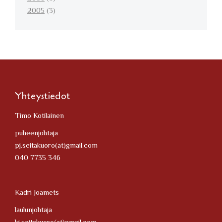
2005
(3)
Yhteystiedot
Timo Kotilainen
puheenjohtaja
pj.seitakuoro(at)gmail.com
040 7735 346
Kadri Joamets
laulunjohtaja