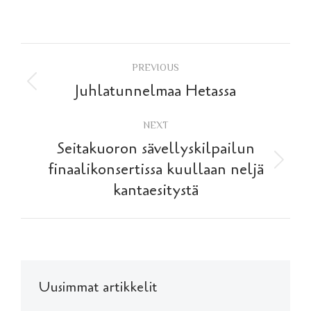
Post
PREVIOUS
navigation
Previous
Juhlatunnelmaa Hetassa
post:
NEXT
Seitakuoron sävellyskilpailun
Next
finaalikonsertissa kuullaan neljä
post:
kantaesitystä
Uusimmat artikkelit