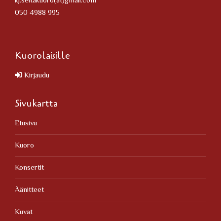
kj.seitakuoro(at)gmail.com
050 4988 995
Kuorolaisille
Kirjaudu
Sivukartta
Etusivu
Kuoro
Konsertit
Äänitteet
Kuvat