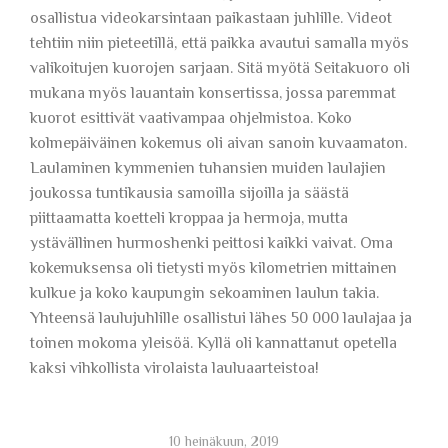
osallistua videokarsintaan paikastaan juhlille. Videot
tehtiin niin pieteetillä, että paikka avautui samalla myös
valikoitujen kuorojen sarjaan. Sitä myötä Seitakuoro oli
mukana myös lauantain konsertissa, jossa paremmat
kuorot esittivät vaativampaa ohjelmistoa. Koko
kolmepäiväinen kokemus oli aivan sanoin kuvaamaton.
Laulaminen kymmenien tuhansien muiden laulajien
joukossa tuntikausia samoilla sijoilla ja säästä
piittaamatta koetteli kroppaa ja hermoja, mutta
ystävällinen hurmoshenki peittosi kaikki vaivat. Oma
kokemuksensa oli tietysti myös kilometrien mittainen
kulkue ja koko kaupungin sekoaminen laulun takia.
Yhteensä laulujuhlille osallistui lähes 50 000 laulajaa ja
toinen mokoma yleisöä. Kyllä oli kannattanut opetella
kaksi vihkollista virolaista lauluaarteistoa!
10 heinäkuun, 2019