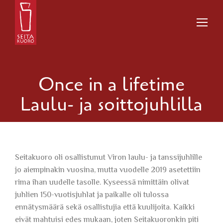
Once in a lifetime
Laulu- ja soittojuhlilla
Seitakuoro oli osallistunut Viron laulu- ja tanssijuhlille
jo aiempinakin vuosina, mutta vuodelle 2019 asetettiin
rima ihan uudelle tasolle. Kyseessä nimittäin olivat
juhlien 150-vuotisjuhlat ja paikalle oli tulossa
ennätysmäärä sekä osallistujia että kuulijoita. Kaikki
eivät mahtuisi edes mukaan, joten Seitakuoronkin piti