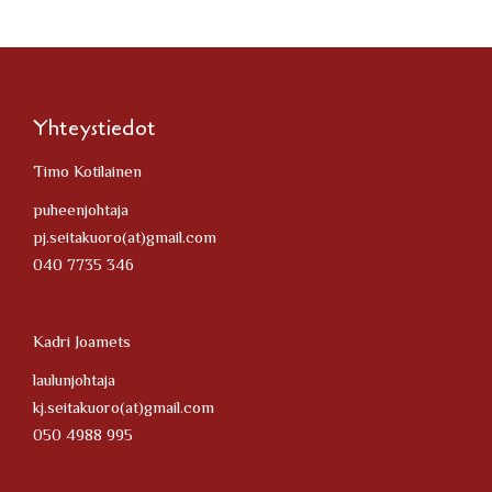
Yhteystiedot
Timo Kotilainen
puheenjohtaja
pj.seitakuoro(at)gmail.com
040 7735 346
Kadri Joamets
laulunjohtaja
kj.seitakuoro(at)gmail.com
050 4988 995