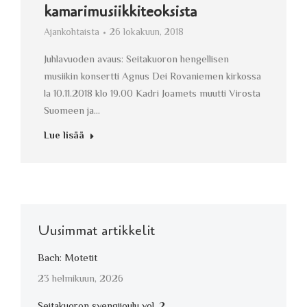
kamarimusiikkiteoksista
Ajankohtaista
26 lokakuun, 2018
Juhlavuoden avaus: Seitakuoron hengellisen
musiikin konsertti Agnus Dei Rovaniemen kirkossa
la 10.11.2018 klo 19.00 Kadri Joamets muutti Virosta
Suomeen ja…
Lue lisää
Uusimmat artikkelit
Bach: Motetit
23 helmikuun, 2026
Seitakuoron svengijoulu vol. 2