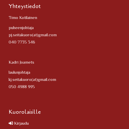
Yhteystiedot
Timo Kotilainen
puheenjohtaja
pj.seitakuoro(at)gmail.com
040 7735 346
Kadri Joamets
laulunjohtaja
kj.seitakuoro(at)gmail.com
050 4988 995
Kuorolaisille
Kirjaudu