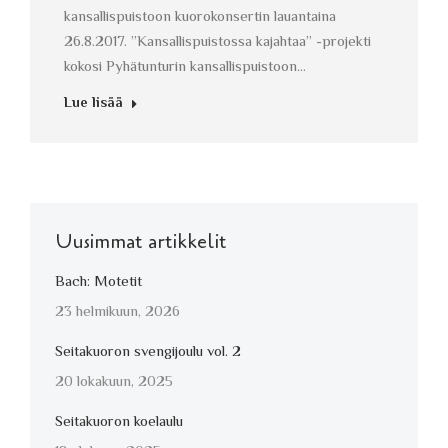
kansallispuistoon kuorokonsertin lauantaina
26.8.2017. ”Kansallispuistossa kajahtaa” -projekti
kokosi Pyhätunturin kansallispuistoon…
Lue lisää
Uusimmat artikkelit
Bach: Motetit
23 helmikuun, 2026
Seitakuoron svengijoulu vol. 2
20 lokakuun, 2025
Seitakuoron koelaulu