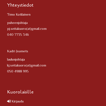
Yhteystiedot
Timo Kotilainen
puheenjohtaja
pj.seitakuoro(at)gmail.com
040 7735 346
Kadri Joamets
laulunjohtaja
kj.seitakuoro(at)gmail.com
050 4988 995
Kuorolaisille
Kirjaudu