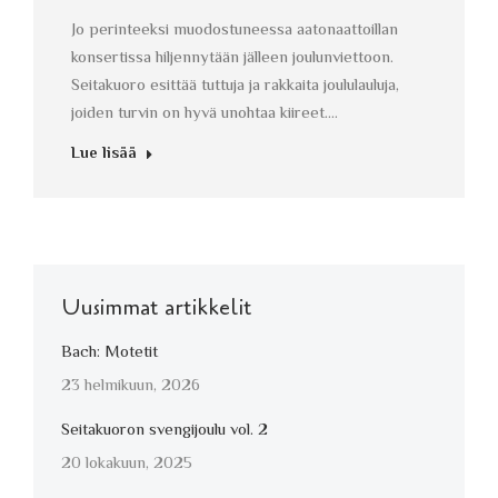
Jo perinteeksi muodostuneessa aatonaattoillan
konsertissa hiljennytään jälleen joulunviettoon.
Seitakuoro esittää tuttuja ja rakkaita joululauluja,
joiden turvin on hyvä unohtaa kiireet.…
Lue lisää
Uusimmat artikkelit
Bach: Motetit
23 helmikuun, 2026
Seitakuoron svengijoulu vol. 2
20 lokakuun, 2025