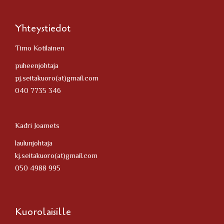
Yhteystiedot
Timo Kotilainen
puheenjohtaja
pj.seitakuoro(at)gmail.com
040 7735 346
Kadri Joamets
laulunjohtaja
kj.seitakuoro(at)gmail.com
050 4988 995
Kuorolaisille