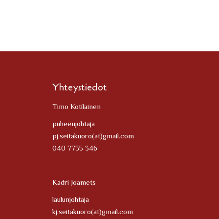
Yhteystiedot
Timo Kotilainen
puheenjohtaja
pj.seitakuoro(at)gmail.com
040 7735 346
Kadri Joamets
laulunjohtaja
kj.seitakuoro(at)gmail.com