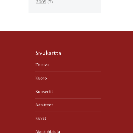
2005
(3)
Sivukartta
Etusivu
Kuoro
Konsertit
Äänitteet
Kuvat
Ajankohtaista