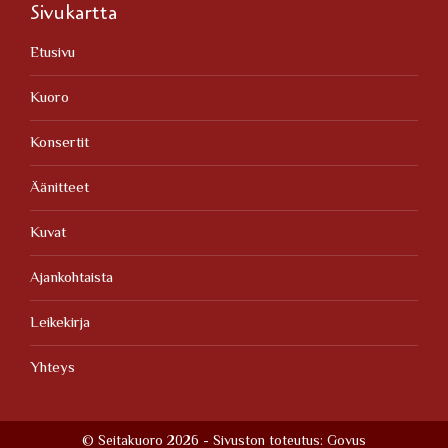
Sivukartta
Etusivu
Kuoro
Konsertit
Äänitteet
Kuvat
Ajankohtaista
Leikekirja
Yhteys
© Seitakuoro 2026 - Sivuston toteutus:
Govus