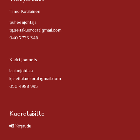
Timo Kotilainen
puheenjohtaja
pj.seitakuoro(at)gmail.com
040 7735 346
Kadri Joamets
laulunjohtaja
kj.seitakuoro(at)gmail.com
050 4988 995
Kuorolaisille
Kirjaudu