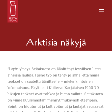
Arktisia näkyjä
”Lapin ylpeys Seitakuoro on äänittänyt levyllisen Lappi-
aiheisia lauluja. Hieno työ on tehty jo siinä, että nämä
teokset on saatettu äänitteelle – mielenkiintoinen
kokonaisuus. Eryitsesti Kullervo Karjalaisen 1960-70-
lukujen teokset ovat rohkea ja hieno valinta. Seitakuoro
on viime kuulemastani mennyt mukavasti eteenpäin.
Sointi on hioutunut ja kultivoitunut ja laulajat seuraavat