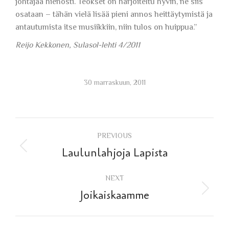
johtajaa hienosti. Teokset on harjoiteltu hyvin, ne siis
osataan – tähän vielä lisää pieni annos heittäytymistä ja
antautumista itse musiikkiin, niin tulos on huippua.”
Reijo Kekkonen, Sulasol-lehti 4/2011
30 marraskuun, 2011
Post
PREVIOUS
navigation
Previous
Laulunlahjoja Lapista
post:
NEXT
Next
Joikaiskaamme
post: