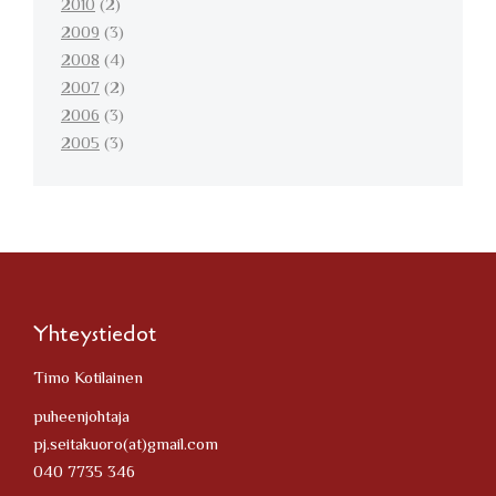
2010
(2)
2009
(3)
2008
(4)
2007
(2)
2006
(3)
2005
(3)
Yhteystiedot
Timo Kotilainen
puheenjohtaja
pj.seitakuoro(at)gmail.com
040 7735 346