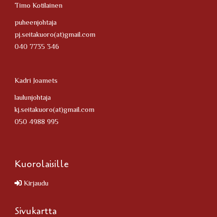
Timo Kotilainen
puheenjohtaja
pj.seitakuoro(at)gmail.com
040 7735 346
Kadri Joamets
laulunjohtaja
kj.seitakuoro(at)gmail.com
050 4988 995
Kuorolaisille
Kirjaudu
Sivukartta