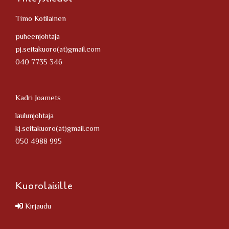
Timo Kotilainen
puheenjohtaja
pj.seitakuoro(at)gmail.com
040 7735 346
Kadri Joamets
laulunjohtaja
kj.seitakuoro(at)gmail.com
050 4988 995
Kuorolaisille
Kirjaudu