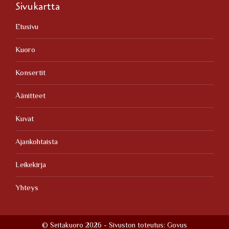
Sivukartta
Etusivu
Kuoro
Konsertit
Äänitteet
Kuvat
Ajankohtaista
Leikekirja
Yhteys
© Seitakuoro 2026 - Sivuston toteutus:
Govus