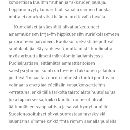
konsertissa kuultiin rauhan ja rakkauden lauluja.
Loppuunmyyty konsertti oli sanalla sanoen hauska,
mutta ei onneksi vitsikkään naurettavalla tavalla.
— Kuorolaiset ja säestäjät olivat pukeutuneet
asianmukaisen kirjaviin hippikuteisiin aurinkolaseineen
ja koruineen päivineen. Rooliasut selvästi helpottivat
soololaulajia eläytymisessä, mutta niistä huolimatta
myös arkuutta ilmeni mikrofoniin laulamisessa.
Puoliakustisen, eittämättä ammattitaitoisen
säestysryhmän, sointi oli hivenen tukkoinen ja laulua
peittävä. Toisaalta kuoron soinnista tuntui puuttuvan
voimaa ja energiaa edellisiin vappukonsertteihin
verrattuna, enkä tällä tarkoita taistolaista huutolaulua.
Joka tapauksessa, kaikki kuullut numerot olivat
äärimmäisen sympaattisia ja saivat hymyt huulille.
Suosionosoitukset olivat suorastaan myrskyisiä:
lauantaina olimme kaikki rinta rinnan samalla puolella.”