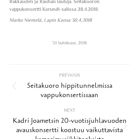
Rakkauden ja Rauhan lauluja. Seitakuoron
vappukonsertti Korundi-salissa 28.4.2018.
Marko Niemelä, Lapin Kansa 30.4.2018
30 huhtikuun, 2018
Post
PREVIOUS
navigation
Seitakuoro hippitunnelmissa
Previous
vappukonsertissaan
post:
NEXT
Kadri Joametsin 20-vuotisjuhlavuoden
Next
avauskonsertti koostuu vaikuttavista
post: