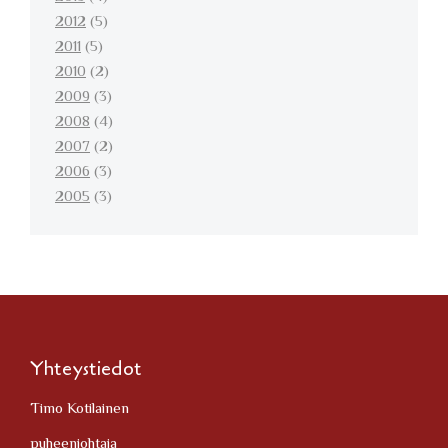
2012
(5)
2011
(5)
2010
(2)
2009
(3)
2008
(4)
2007
(2)
2006
(3)
2005
(3)
Yhteystiedot
Timo Kotilainen
puheenjohtaja