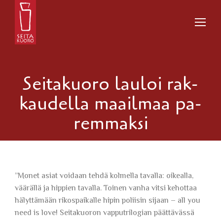
Sei­ta­kuo­ro lauloi rak­
kau­del­la maail­maa pa­
rem­mak­si
”Monet asiat voidaan tehdä kolmella tavalla: oikealla,
väärällä ja hippien tavalla. Toinen vanha vitsi kehottaa
hälyttämään rikospaikalle hipin poliisin sijaan – all you
need is love! Seitakuoron vapputrilogian päättävässä