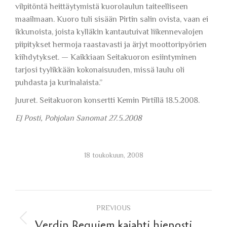
vilpitöntä heittäytymistä kuorolaulun taiteelliseen
maailmaan. Kuoro tuli sisään Pirtin salin ovista, vaan ei
ikkunoista, joista kylläkin kantautuivat liikennevalojen
piipitykset hermoja raastavasti ja ärjyt moottoripyörien
kiihdytykset. — Kaikkiaan Seitakuoron esiintyminen
tarjosi tyylikkään kokonaisuuden, missä laulu oli
puhdasta ja kurinalaista.”
Juuret. Seitakuoron konsertti Kemin Pirtillä 18.5.2008.
EJ Posti, Pohjolan Sanomat 27.5.2008
18 toukokuun, 2008
Post
PREVIOUS
Previous
Verdin Requiem kajahti hienosti