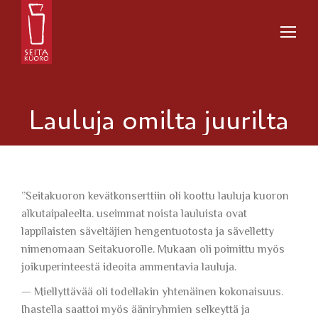
Lauluja omilta juurilta
”Seitakuoron kevätkonserttiin oli koottu lauluja kuoron
alkutaipaleelta. useimmat noista lauluista ovat
lappilaisten säveltäjien hengentuotosta ja sävelletty
nimenomaan Seitakuorolle. Mukaan oli poimittu myös
joikuperinteestä ideoita ammentavia lauluja.
— Miellyttävää oli todellakin yhtenäinen kokonaisuus.
Ihastella saattoi myös ääniryhmien selkeyttä ja