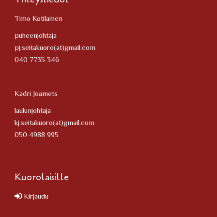
Timo Kotilainen
puheenjohtaja
pj.seitakuoro(at)gmail.com
040 7735 346
Kadri Joamets
laulunjohtaja
kj.seitakuoro(at)gmail.com
050 4988 995
Kuorolaisille
Kirjaudu