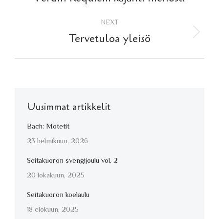
navigation
post:
NEXT
Next
Tervetuloa yleisö
post:
Uusimmat artikkelit
Bach: Motetit
23 helmikuun, 2026
Seitakuoron svengijoulu vol. 2
20 lokakuun, 2025
Seitakuoron koelaulu
18 elokuun, 2025