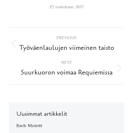
23 toukokuun, 2017
Post
PREVIOUS
navigation
Previous
Työväenlaulujen viimeinen taisto
post:
NEXT
Next
Suurkuoron voimaa Requiemissa
post:
Uusimmat artikkelit
Bach: Motetit