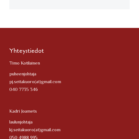
Yhteystiedot
Timo Kotilainen
puheenjohtaja
pj.seitakuoro(at)gmail.com
040 7735 346
Kadri Joamets
laulunjohtaja
kj.seitakuoro(at)gmail.com
050 4988 995