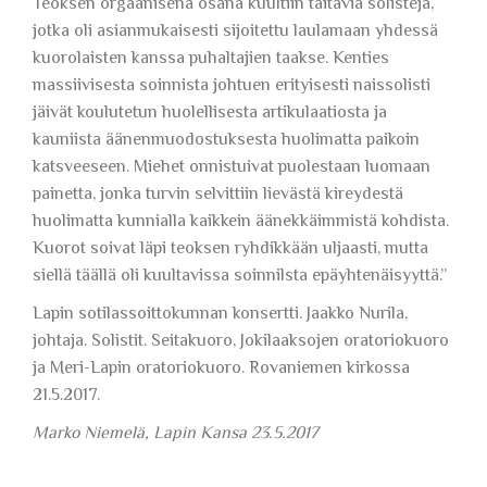
Teoksen orgaanisena osana kuultiin taitavia solisteja,
jotka oli asianmukaisesti sijoitettu laulamaan yhdessä
kuorolaisten kanssa puhaltajien taakse. Kenties
massiivisesta soinnista johtuen erityisesti naissolisti
jäivät koulutetun huolellisesta artikulaatiosta ja
kauniista äänenmuodostuksesta huolimatta paikoin
katsveeseen. Miehet onnistuivat puolestaan luomaan
painetta, jonka turvin selvittiin lievästä kireydestä
huolimatta kunnialla kaikkein äänekkäimmistä kohdista.
Kuorot soivat läpi teoksen ryhdikkään uljaasti, mutta
siellä täällä oli kuultavissa soinnilsta epäyhtenäisyyttä.”
Lapin sotilassoittokunnan konsertti. Jaakko Nurila,
johtaja. Solistit. Seitakuoro, Jokilaaksojen oratoriokuoro
ja Meri-Lapin oratoriokuoro. Rovaniemen kirkossa
21.5.2017.
Marko Niemelä, Lapin Kansa 23.5.2017