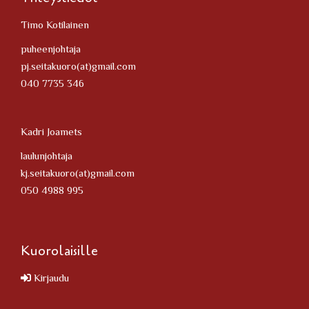
Timo Kotilainen
puheenjohtaja
pj.seitakuoro(at)gmail.com
040 7735 346
Kadri Joamets
laulunjohtaja
kj.seitakuoro(at)gmail.com
050 4988 995
Kuorolaisille
Kirjaudu