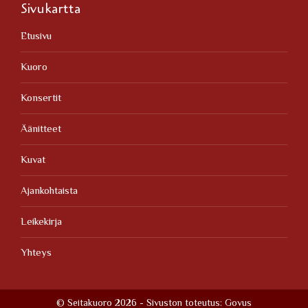
Sivukartta
Etusivu
Kuoro
Konsertit
Äänitteet
Kuvat
Ajankohtaista
Leikekirja
Yhteys
© Seitakuoro 2026 - Sivuston toteutus:
Govus