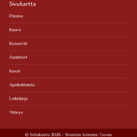
Sivukartta
Etusivu
Kuoro
Konsertit
Äänitteet
Kuvat
Ajankohtaista
Leikekirja
Yhteys
© Seitakuoro 2026 - Sivuston toteutus:
Govus