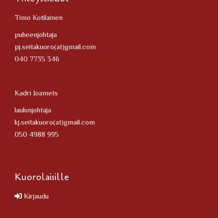
Timo Kotilainen
puheenjohtaja
pj.seitakuoro(at)gmail.com
040 7735 346
Kadri Joamets
laulunjohtaja
kj.seitakuoro(at)gmail.com
050 4988 995
Kuorolaisille
Kirjaudu