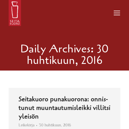
Daily Archives:
30
huhtikuun, 2016
Sei­ta­kuo­ro pu­na­kuo­ro­na: on­nis­
tu­nut muun­tau­tu­mis­leik­ki vil­lit­si
yleisön
Leikekirja
30 huhtikuun, 2016