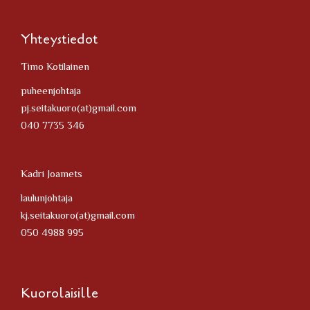
Yhteystiedot
Timo Kotilainen
puheenjohtaja
pj.seitakuoro(at)gmail.com
040 7735 346
Kadri Joamets
laulunjohtaja
kj.seitakuoro(at)gmail.com
050 4988 995
Kuorolaisille